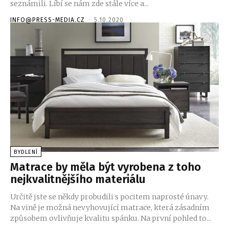
seznámili. Líbí se nám zde stále více a...
INFO@PRESS-MEDIA.CZ
-
5.10.2020
BYDLENÍ
Matrace by měla být vyrobena z toho
nejkvalitnějšího materiálu
Určitě jste se někdy probudili s pocitem naprosté únavy.
Na vině je možná nevyhovující matrace, která zásadním
způsobem ovlivňuje kvalitu spánku. Na první pohled to...