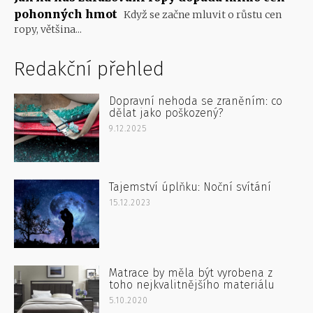
pohonných hmot
Když se začne mluvit o růstu cen
ropy, většina...
Redakční přehled
Dopravní nehoda se zraněním: co
dělat jako poškozený?
9.12.2025
Tajemství úplňku: Noční svítání
15.12.2023
Matrace by měla být vyrobena z
toho nejkvalitnějšího materiálu
5.10.2020