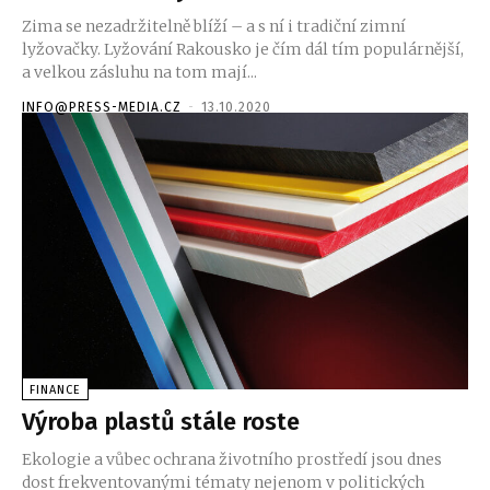
Zima se nezadržitelně blíží – a s ní i tradiční zimní
lyžovačky. Lyžování Rakousko je čím dál tím populárnější,
a velkou zásluhu na tom mají...
INFO@PRESS-MEDIA.CZ
-
13.10.2020
FINANCE
Výroba plastů stále roste
Ekologie a vůbec ochrana životního prostředí jsou dnes
dost frekventovanými tématy nejenom v politických