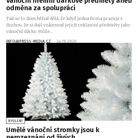
Vánoční firemní dárkové předměty aneb
odměna za spolupráci
Tak se to dnes běžně dělá, že když jedna firma pracuje s
druhou, že si dají vzájemně jejich reklamní předměty jako
vánoční dárky. Může...
INFO@PRESS-MEDIA.CZ
-
24.10.2020
BYDLENÍ
Umělé vánoční stromky jsou k
nerozeznání od živých