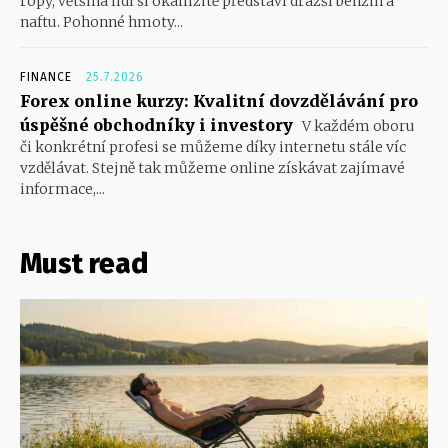
ropy, většina lidí si okamžitě představí dražší benzin a
naftu. Pohonné hmoty...
FINANCE
25.7.2026
Forex online kurzy: Kvalitní dovzdělávání pro
úspěšné obchodníky i investory
V každém oboru
či konkrétní profesi se můžeme díky internetu stále víc
vzdělávat. Stejně tak můžeme online získávat zajímavé
informace,...
Must read