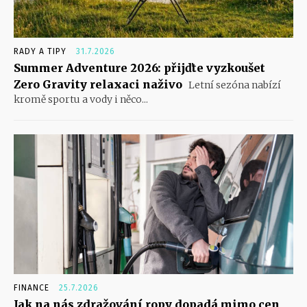
RADY A TIPY
31.7.2026
Summer Adventure 2026: přijďte vyzkoušet
Zero Gravity relaxaci naživo
Letní sezóna nabízí
kromě sportu a vody i něco...
FINANCE
25.7.2026
Jak na nás zdražování ropy dopadá mimo cen