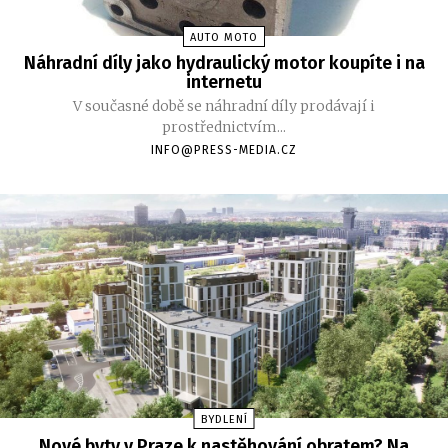
AUTO MOTO
Náhradní díly jako hydraulický motor koupíte i na
internetu
V současné době se náhradní díly prodávají i
prostřednictvím...
INFO@PRESS-MEDIA.CZ
BYDLENÍ
Nové byty v Praze k nastěhování obratem? Na