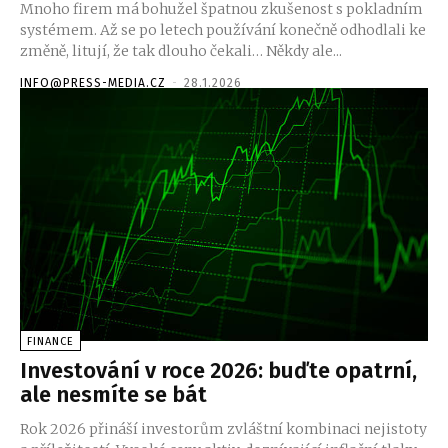
Mnoho firem má bohužel špatnou zkušenost s pokladním
systémem. Až se po letech používání konečně odhodlali ke
změně, litují, že tak dlouho čekali… Někdy ale...
INFO@PRESS-MEDIA.CZ
-
28.1.2026
FINANCE
Investování v roce 2026: buďte opatrní,
ale nesmíte se bát
Rok 2026 přináší investorům zvláštní kombinaci nejistoty