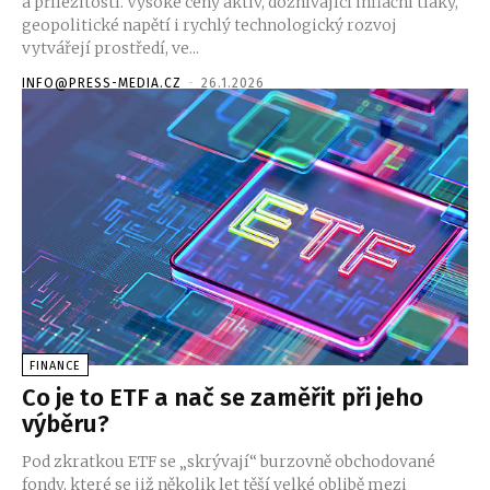
a příležitostí. Vysoké ceny aktiv, doznívající inflační tlaky,
geopolitické napětí i rychlý technologický rozvoj
vytvářejí prostředí, ve...
INFO@PRESS-MEDIA.CZ
-
26.1.2026
FINANCE
Co je to ETF a nač se zaměřit při jeho
výběru?
Pod zkratkou ETF se „skrývají“ burzovně obchodované
fondy, které se již několik let těší velké oblibě mezi