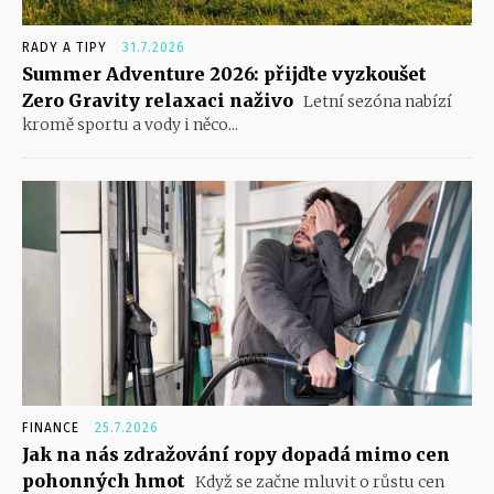
RADY A TIPY
31.7.2026
Summer Adventure 2026: přijďte vyzkoušet
Zero Gravity relaxaci naživo
Letní sezóna nabízí
kromě sportu a vody i něco...
FINANCE
25.7.2026
Jak na nás zdražování ropy dopadá mimo cen
pohonných hmot
Když se začne mluvit o růstu cen