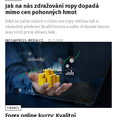
Jak na nás zdražování ropy dopadá
mimo cen pohonných hmot
Když se začne mluvit o růstu cen ropy, většina lidí si
okamžitě představí dražší benzin a naftu. Pohonné hmoty
jsou totiž první oblastí, kde...
INFO@PRESS-MEDIA.CZ
-
25.7.2026
FINANCE
Forex online kurzy: Kvalitní