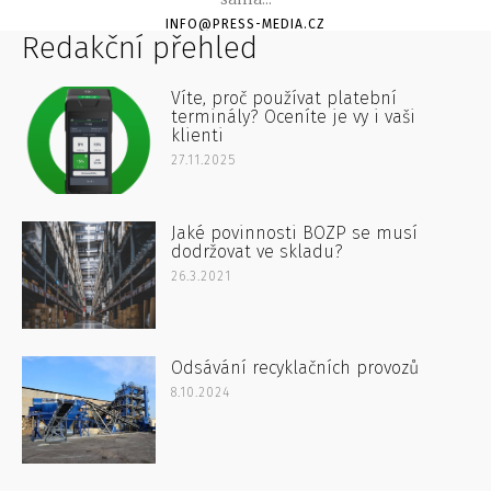
INFO@PRESS-MEDIA.CZ
Redakční přehled
Víte, proč používat platební
terminály? Oceníte je vy i vaši
klienti
27.11.2025
Jaké povinnosti BOZP se musí
dodržovat ve skladu?
26.3.2021
Odsávání recyklačních provozů
8.10.2024