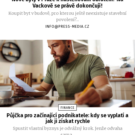
Vackově se právě dokončují!
Koupit byt v budově, pro kterou ještě neexistuje stavební
povolení?...
INFO@PRESS-MEDIA.CZ
FINANCE
Půjčka pro začínající podnikatele: kdy se vyplatí a
jak ji získat rychle
Spustit vlastní byznys je odvážný krok. Jenže odvaha
sama...