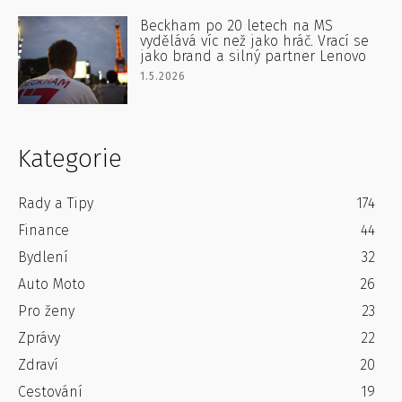
Beckham po 20 letech na MS
vydělává víc než jako hráč. Vrací se
jako brand a silný partner Lenovo
1.5.2026
Kategorie
Rady a Tipy
174
Finance
44
Bydlení
32
Auto Moto
26
Pro ženy
23
Zprávy
22
Zdraví
20
Cestování
19