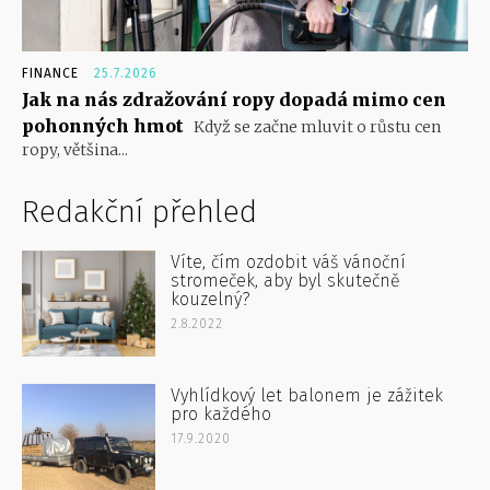
FINANCE
25.7.2026
Jak na nás zdražování ropy dopadá mimo cen
pohonných hmot
Když se začne mluvit o růstu cen
ropy, většina...
Redakční přehled
Víte, čím ozdobit váš vánoční
stromeček, aby byl skutečně
kouzelný?
2.8.2022
Vyhlídkový let balonem je zážitek
pro každého
17.9.2020