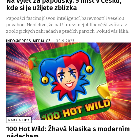
Na výlet za papoušky: 5 míst v Česku,
kde si je užijete zblízka
Papoušci fascinují svou inteligencí, barevností i veselou
povahou. Není divu, že patří mezi nejoblíbenější zvířata v
zoologických zahradách a ptačích parcích. Pokud vás láká...
INFO@PRESS-MEDIA.CZ
-
30.9.2025
RADY A TIPY
100 Hot Wild: Žhavá klasika s moderním
nádechem