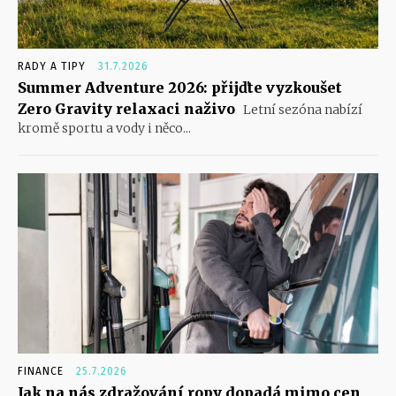
RADY A TIPY
31.7.2026
Summer Adventure 2026: přijďte vyzkoušet
Zero Gravity relaxaci naživo
Letní sezóna nabízí
kromě sportu a vody i něco...
FINANCE
25.7.2026
Jak na nás zdražování ropy dopadá mimo cen