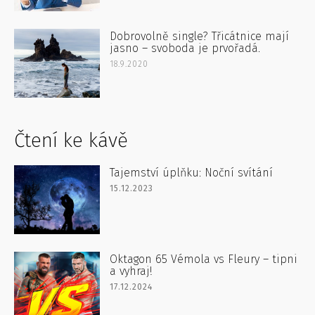
Dobrovolně single? Třicátnice mají
jasno – svoboda je prvořadá.
18.9.2020
Čtení ke kávě
Tajemství úplňku: Noční svítání
15.12.2023
Oktagon 65 Vémola vs Fleury – tipni
a vyhraj!
17.12.2024