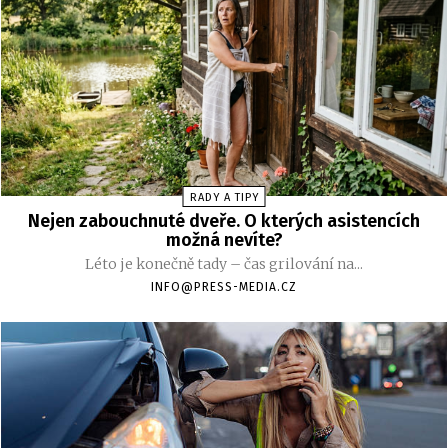
RADY A TIPY
Nejen zabouchnuté dveře. O kterých asistencích
možná nevíte?
Léto je konečně tady – čas grilování na...
INFO@PRESS-MEDIA.CZ