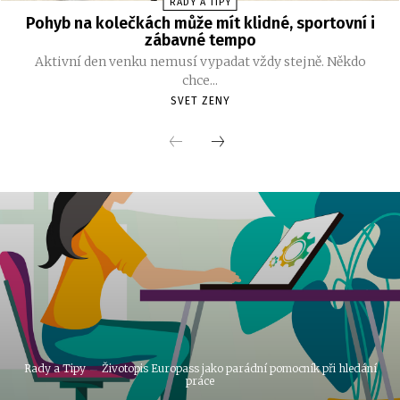
RADY A TIPY
Pohyb na kolečkách může mít klidné, sportovní i
zábavné tempo
Aktivní den venku nemusí vypadat vždy stejně. Někdo
chce...
SVET ZENY