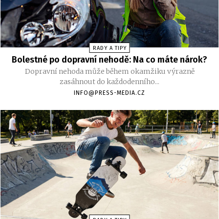
RADY A TIPY
Bolestné po dopravní nehodě: Na co máte nárok?
Dopravní nehoda může během okamžiku výrazně
zasáhnout do každodenního...
INFO@PRESS-MEDIA.CZ