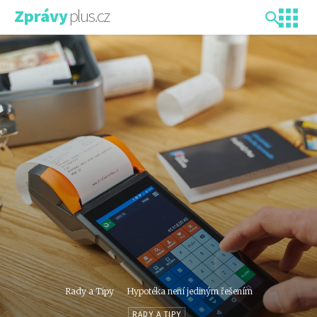
plus.cz
Zprávy
Rady a Tipy
Hypotéka není jediným řešením
RADY A TIPY