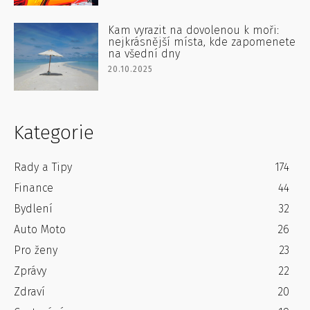
Kam vyrazit na dovolenou k moři:
nejkrásnější místa, kde zapomenete
na všední dny
20.10.2025
Kategorie
Rady a Tipy
174
Finance
44
Bydlení
32
Auto Moto
26
Pro ženy
23
Zprávy
22
Zdraví
20