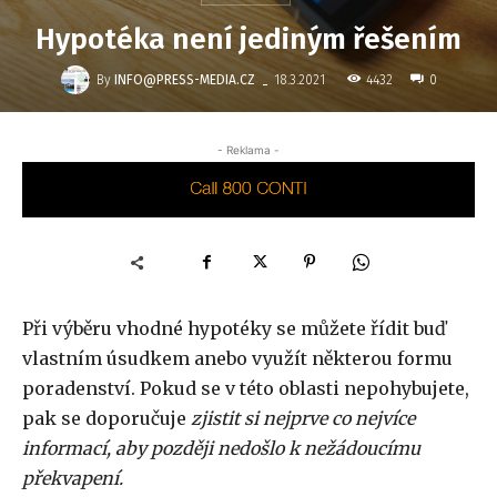
Hypotéka není jediným řešením
-
By
INFO@PRESS-MEDIA.CZ
4432
18.3.2021
0
- Reklama -
Při výběru vhodné hypotéky se můžete řídit buď
vlastním úsudkem anebo využít některou formu
poradenství. Pokud se v této oblasti nepohybujete,
pak se doporučuje
zjistit si nejprve co nejvíce
informací, aby později nedošlo k nežádoucímu
překvapení.