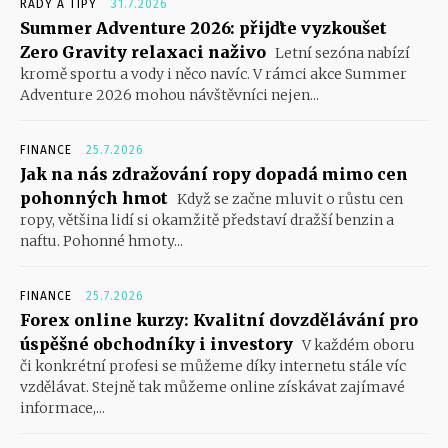
RADY A TIPY
31.7.2026
Summer Adventure 2026: přijďte vyzkoušet
Zero Gravity relaxaci naživo
Letní sezóna nabízí
kromě sportu a vody i něco navíc. V rámci akce Summer
Adventure 2026 mohou návštěvníci nejen...
FINANCE
25.7.2026
Jak na nás zdražování ropy dopadá mimo cen
pohonných hmot
Když se začne mluvit o růstu cen
ropy, většina lidí si okamžitě představí dražší benzin a
naftu. Pohonné hmoty...
FINANCE
25.7.2026
Forex online kurzy: Kvalitní dovzdělávání pro
úspěšné obchodníky i investory
V každém oboru
či konkrétní profesi se můžeme díky internetu stále víc
vzdělávat. Stejně tak můžeme online získávat zajímavé
informace,...