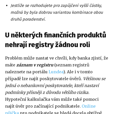
Jestliže se rozhodujete pro zapůjčení vyšší částky,
možná by byla dobrou variantou kombinace obou
druhů poradenství
.
U některých finančních produktů
nehrají registry žádnou roli
Problém může nastat ve chvíli, kdy banka zjistí, že
máte
záznam v registru
(seznam registrů
naleznete na portálu
Lundea
). Ale i v tomto
případě lze najít poskytovatele úvěrů.
Většinou se
jedná o nebankovní poskytovatele, kteří nastaví
podmínky přísněji z důvodu většího rizika.
Hypoteční kalkulačka vám může také pomoci
najít úvěr pro začínající podnikatele.
Online
půjčka
pro podnikatele se hledá docela obtížně.