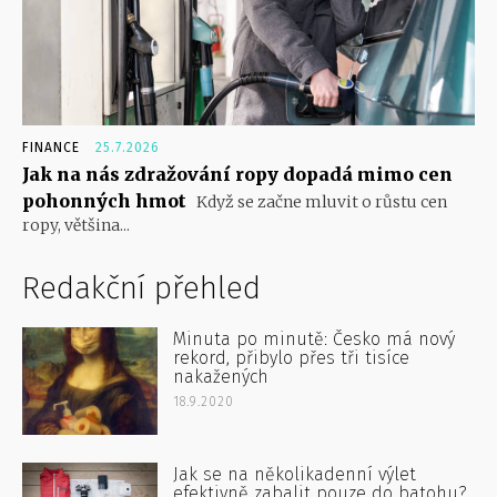
FINANCE
25.7.2026
Jak na nás zdražování ropy dopadá mimo cen
pohonných hmot
Když se začne mluvit o růstu cen
ropy, většina...
Redakční přehled
Minuta po minutě: Česko má nový
rekord, přibylo přes tři tisíce
nakažených
18.9.2020
Jak se na několikadenní výlet
efektivně zabalit pouze do batohu?