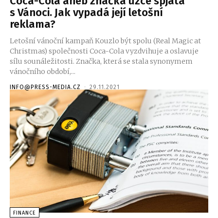
Coca-Cola aneb značka úzce spjatá
s Vánoci. Jak vypadá její letošní
reklama?
Letošní vánoční kampaň Kouzlo být spolu (Real Magic at
Christmas) společnosti Coca-Cola vyzdvihuje a oslavuje
sílu sounáležitosti. Značka, která se stala synonymem
vánočního období,...
INFO@PRESS-MEDIA.CZ
-
29.11.2021
FINANCE