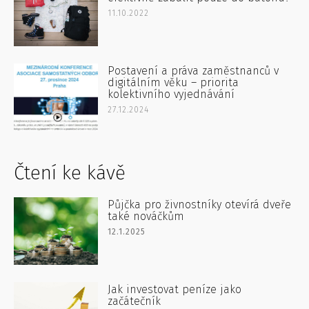
11.10.2022
Postavení a práva zaměstnanců v
digitálním věku – priorita
kolektivního vyjednávání
27.12.2024
Čtení ke kávě
Půjčka pro živnostníky otevírá dveře
také nováčkům
12.1.2025
Jak investovat peníze jako
začátečník