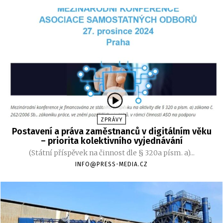
ZPRÁVY
Postavení a práva zaměstnanců v digitálním věku
– priorita kolektivního vyjednávání
(Státní příspěvek na činnost dle § 320a písm. a)...
INFO@PRESS-MEDIA.CZ