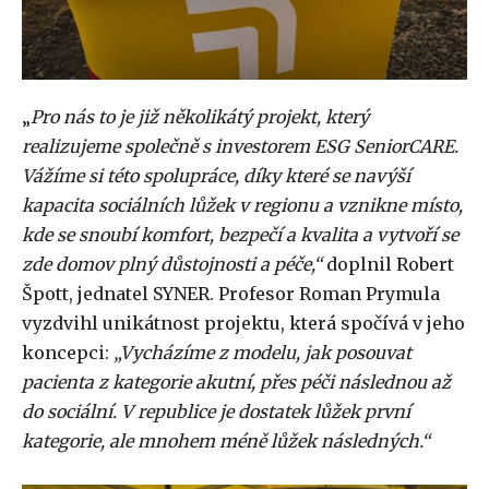
„
Pro nás to je již několikátý projekt, který
realizujeme společně s investorem ESG SeniorCARE.
Vážíme si této spolupráce, díky které se navýší
kapacita sociálních lůžek v regionu a vznikne místo,
kde se snoubí komfort, bezpečí a kvalita a vytvoří se
zde domov plný důstojnosti a péče,“
doplnil Robert
Špott, jednatel SYNER. Profesor Roman Prymula
vyzdvihl unikátnost projektu, která spočívá v jeho
koncepci:
„Vycházíme z modelu, jak posouvat
pacienta z kategorie akutní, přes péči následnou až
do sociální. V republice je dostatek lůžek první
kategorie, ale mnohem méně lůžek následných.“