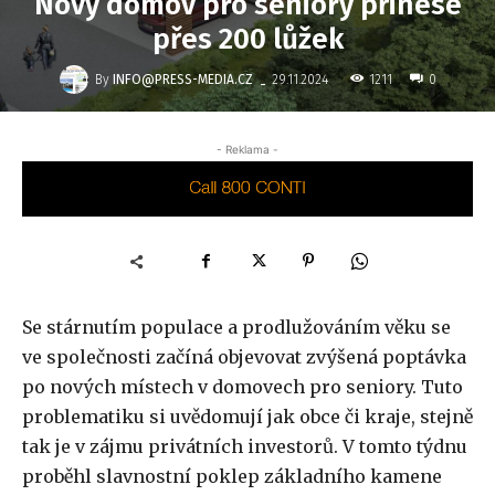
Nový domov pro seniory přinese
přes 200 lůžek
-
By
INFO@PRESS-MEDIA.CZ
1211
29.11.2024
0
- Reklama -
Se stárnutím populace a prodlužováním věku se
ve společnosti začíná objevovat zvýšená poptávka
po nových místech v domovech pro seniory. Tuto
problematiku si uvědomují jak obce či kraje, stejně
tak je v zájmu privátních investorů. V tomto týdnu
proběhl slavnostní poklep základního kamene