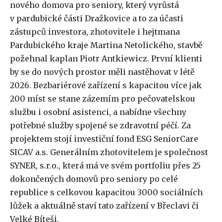
nového domova pro seniory, který vyrůstá
v pardubické části Dražkovice a to za účasti
zástupců investora, zhotovitele i hejtmana
Pardubického kraje Martina Netolického, stavbě
požehnal kaplan Piotr Antkiewicz. První klienti
by se do nových prostor měli nastěhovat v létě
2026. Bezbariérové zařízení s kapacitou více jak
200 míst se stane zázemím pro pečovatelskou
službu i osobní asistenci, a nabídne všechny
potřebné služby spojené se zdravotní péčí. Za
projektem stojí investiční fond ESG SeniorCare
SICAV a.s. Generálním zhotovitelem je společnost
SYNER, s.r.o., která má ve svém portfoliu přes 25
dokončených domovů pro seniory po celé
republice s celkovou kapacitou 3000 sociálních
lůžek a aktuálně staví tato zařízení v Břeclavi či
Velké Bíteši.