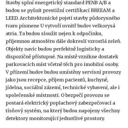
Stavby splní energetický standard PENB A/B a
budou se pyšnit prestižní certifikací BREEAM a
LEED. Architektonické pojetí stavby půdorysného
tvaru písmene U vytvoří uvnitř budov velkorysá
atria. Ta budou sloužit nejen k odpočinku,
příjemnou atmosféru dále dokreslí vzrostlá zeleň.
Objekty navíc budou perfektně logisticky a
dispozičně přístupné. Na místě vznikne dostatek
parkovacích míst včetně těch pro imobilní osoby.
V přízemí budov budou umístěny servisní provozy
jako jsou recepce, příjem pacientů, kuchyně,
jídelna, sociální zázemí, technické vybavení, ale i
společenské místnosti. O bezpečí provozu se
postará elektrický poplachový zabezpečovací a
tísňový systém, na který budou napojeny všechny
detektory monitorující jednotlivé prostory.