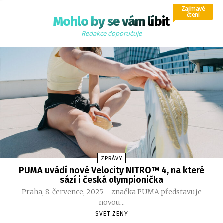
Zajímavé
čtení
Mohlo by se vám líbit
Redakce doporučuje
ZPRÁVY
PUMA uvádí nové Velocity NITRO™ 4, na které
sází i česká olympionička
Praha, 8. července, 2025 – značka PUMA představuje
novou...
SVET ZENY