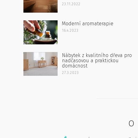
23.11.2022
Moderní aromaterapie
16.4.2023
Nábytek z kvalitního dřeva pro
nadčasovou a praktickou
domácnost
27.3.2023
O 