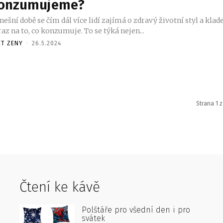
onzumujeme?
nešní době se čím dál více lidí zajímá o zdravý životní styl a klad
az na to, co konzumuje. To se týká nejen...
ET ZENY
-
26.5.2024
Strana 1 z
Čtení ke kávě
Polštáře pro všední den i pro
svátek