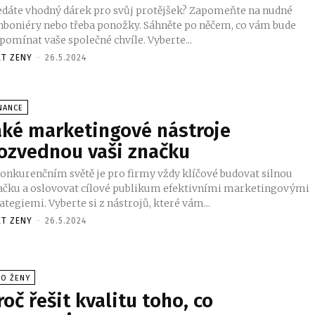
edáte vhodný dárek pro svůj protějšek? Zapomeňte na nudné
nboniéry nebo třeba ponožky. Sáhněte po něčem, co vám bude
pomínat vaše společné chvíle. Vyberte...
ET ZENY
-
26.5.2024
NANCE
aké marketingové nástroje
ozvednou vaši značku
konkurenčním světě je pro firmy vždy klíčové budovat silnou
ačku a oslovovat cílové publikum efektivními marketingovými
ategiemi. Vyberte si z nástrojů, které vám...
ET ZENY
-
26.5.2024
RO ŽENY
roč řešit kvalitu toho, co