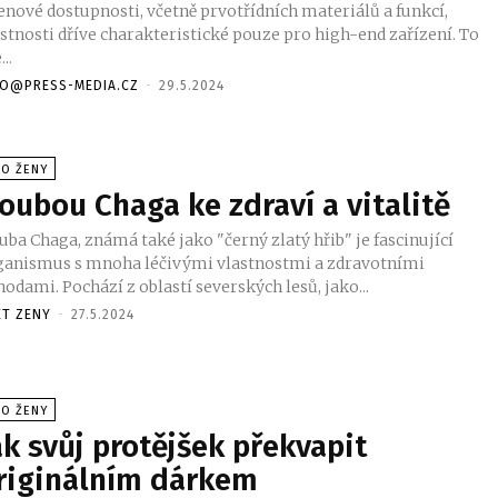
cenové dostupnosti, včetně prvotřídních materiálů a funkcí,
astnosti dříve charakteristické pouze pro high-end zařízení. To
...
FO@PRESS-MEDIA.CZ
-
29.5.2024
RO ŽENY
oubou Chaga ke zdraví a vitalitě
ba Chaga, známá také jako "černý zlatý hřib" je fascinující
ganismus s mnoha léčivými vlastnostmi a zdravotními
odami. Pochází z oblastí severských lesů, jako...
ET ZENY
-
27.5.2024
RO ŽENY
ak svůj protějšek překvapit
riginálním dárkem