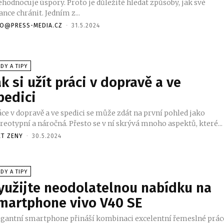
ehodnocuje úspory. Proto je důležité hledat způsoby, jak své
ance chránit. Jedním z...
FO@PRESS-MEDIA.CZ
-
31.5.2024
DY A TIPY
ak si užít práci v dopravě a ve
pedici
áce v dopravě a ve spedici se může zdát na první pohled jako
reotypní a náročná. Přesto se v ní skrývá mnoho aspektů, které...
ET ZENY
-
30.5.2024
DY A TIPY
yužijte neodolatelnou nabídku na
martphone vivo V40 SE
egantní smartphone přináší kombinaci excelentní řemeslné prác