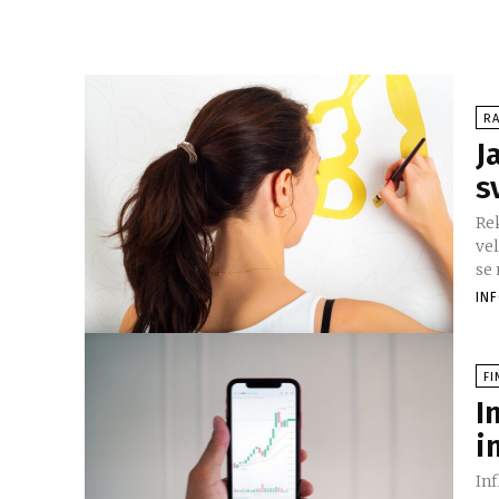
RA
J
s
Re
ve
se 
IN
FI
I
i
Inf