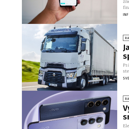
zn
fin
IN
RA
J
s
Pr
ste
SV
RA
V
s
El