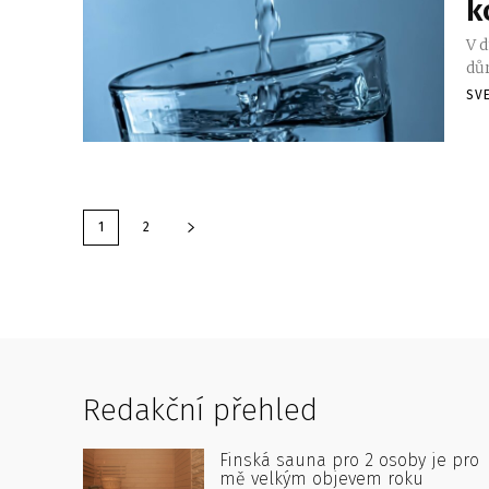
k
V d
důr
SV
1
2
Redakční přehled
Finská sauna pro 2 osoby je pro
mě velkým objevem roku