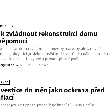
DY A TIPY
ak zvládnout rekonstrukci domu
vépomocí
konstrukce domu svépomocí může být náročný, ale zároveň
lmi uspokojující projekt. Přináší možnost ušetřit náklady, naučit
nové dovednosti a vytvořit prostor přesně podle...
FO@PRESS-MEDIA.CZ
-
31.5.2024
NANCE
nvestice do měn jako ochrana před
nflací
lace je jev, který postupně snižuje kupní sílu peněz a tím