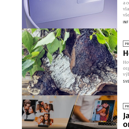
a 
vl
vše
IN
P
H
Hou
or
výh
SV
P
J
o