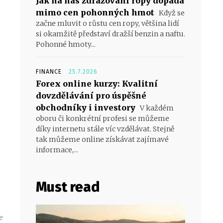
Jak na nás zdražování ropy dopadá
mimo cen pohonných hmot
Když se
začne mluvit o růstu cen ropy, většina lidí
si okamžitě představí dražší benzin a naftu.
Pohonné hmoty...
FINANCE
25.7.2026
Forex online kurzy: Kvalitní
dovzdělávání pro úspěšné
obchodníky i investory
V každém
oboru či konkrétní profesi se můžeme
díky internetu stále víc vzdělávat. Stejně
tak můžeme online získávat zajímavé
informace,...
Must read
e