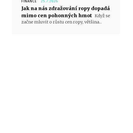
FINANCE
25.7.2026
Jak na nás zdražování ropy dopadá
mimo cen pohonných hmot
Když se
začne mluvit o růstu cen ropy, většina...