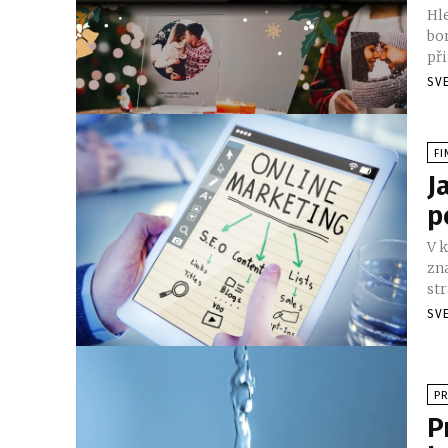
Hl
bo
při
SV
FI
J
p
V 
zn
str
SV
P
P