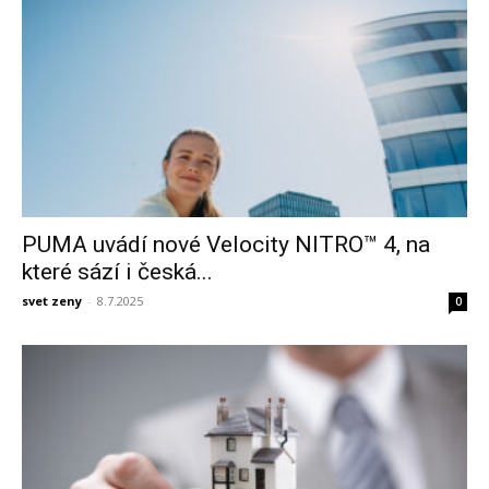
PUMA uvádí nové Velocity NITRO™ 4, na
které sází i česká...
svet zeny
-
8.7.2025
0