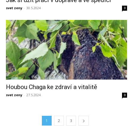
svet zeny
-
30.5.2024
0
Houbou Chaga ke zdraví a vitalitě
svet zeny
-
27.5.2024
0
1
2
3