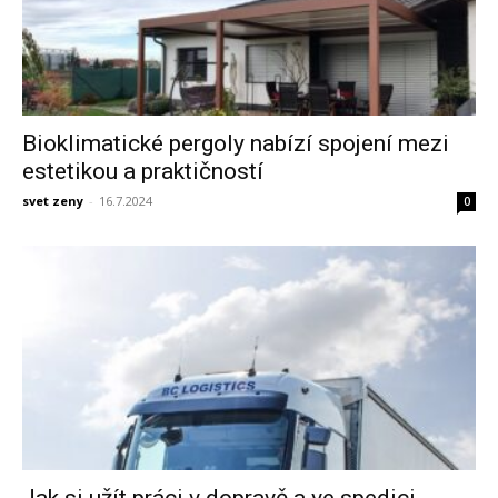
Bioklimatické pergoly nabízí spojení mezi
estetikou a praktičností
svet zeny
-
16.7.2024
0
Jak si užít práci v dopravě a ve spedici