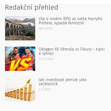
Redakční přehled
Vše o novém RPG ze světa Harryho
Pottera, vypadá famózně
18.9.2020
Oktagon 65 Vémola vs Fleury – tipni
a vyhraj!
17.12.2024
Jak investovat peníze jako
začátečník
2.3.2022