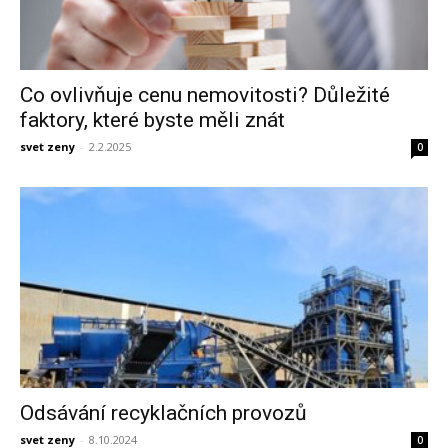
Co ovlivňuje cenu nemovitosti? Důležité
faktory, které byste měli znát
svet zeny
-
2.2.2025
0
Odsávání recyklačních provozů
svet zeny
-
8.10.2024
0