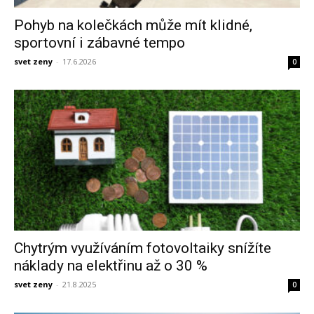
Pohyb na kolečkách může mít klidné,
sportovní i zábavné tempo
svet zeny
-
17.6.2026
0
Chytrým využíváním fotovoltaiky snížíte
náklady na elektřinu až o 30 %
svet zeny
-
21.8.2025
0