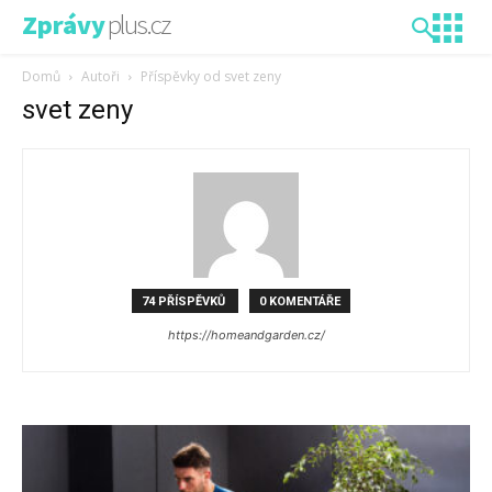
plus.cz
Zprávy
Domů
Autoři
Příspěvky od svet zeny
svet zeny
74 PŘÍSPĚVKŮ
0 KOMENTÁŘE
https://homeandgarden.cz/