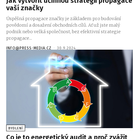
Jak vytvořit účinnou strategii propagace
vaší značky
Úspěšná propagace značky je základem pro budování
povědomí a dosažení obchodních cílů. Ať už jste malý
podnik nebo velká společnost, bez efektivní strategie
propagace...
INFO@PRESS-MEDIA.CZ
-
30.9.2024
BYDLENÍ
Co je to energetický audit a proč zvážit