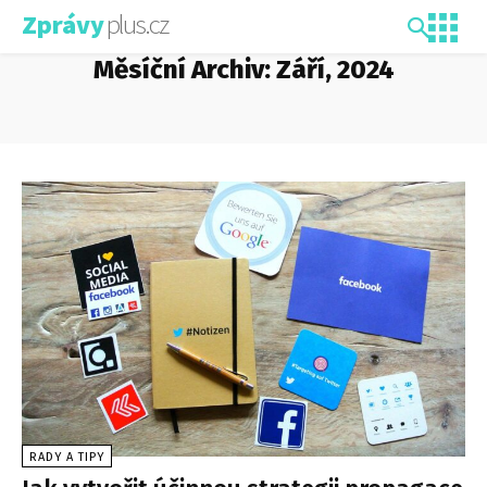
plus.cz
Zprávy
Měsíční Archiv: Září, 2024
RADY A TIPY