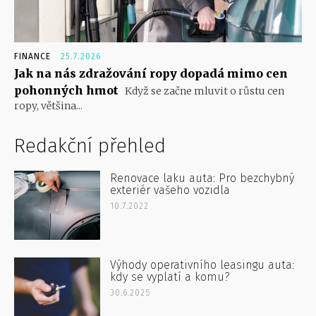
FINANCE
25.7.2026
Jak na nás zdražování ropy dopadá mimo cen
pohonných hmot
Když se začne mluvit o růstu cen
ropy, většina...
Redakční přehled
Renovace laku auta: Pro bezchybný
exteriér vašeho vozidla
10.7.2022
Výhody operativního leasingu auta:
kdy se vyplatí a komu?
30.6.2025