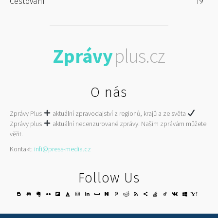
Cestování
19
Zprávy
plus.cz
O nás
Zprávy Plus
aktuální zpravodajství z regionů, krajů a ze světa
Zprávy plus
aktuální necenzurované zprávy: Našim zprávám můžete
věřit.
Kontakt:
infi@press-media.cz
Follow Us