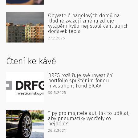
Obyvatelé panelových domů na
Kladně zvažují změnu zdroje
vytápění kvůli nejistotě centrálních
dodávek tepla
27.2.2025
Čtení ke kávě
DRFG rozšiřuje své investiční
portfolio spuštěním fondu
Investment Fund SICAV
30.5.2025
Tipy pro majitele aut. Jak to udělat,
aby pneumatiky vydržely co
nejdéle?
26.3.2021