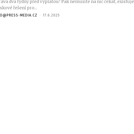
ráva dva týdny před výplatou? Pak nemusíte na nic čekat, existuj
skové řešení pro...
FO@PRESS-MEDIA.CZ
-
17.6.2025