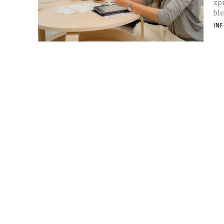
zp
ble
IN