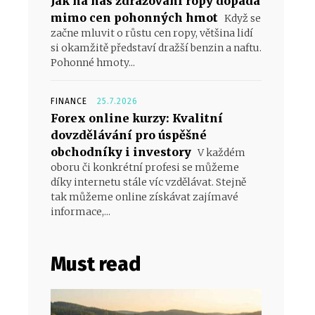
Jak na nás zdražování ropy dopadá
e
mimo cen pohonných hmot
Když se
začne mluvit o růstu cen ropy, většina lidí
si okamžitě představí dražší benzin a naftu.
Pohonné hmoty...
FINANCE
25.7.2026
Forex online kurzy: Kvalitní
dovzdělávání pro úspěšné
obchodníky i investory
V každém
oboru či konkrétní profesi se můžeme
díky internetu stále víc vzdělávat. Stejně
tak můžeme online získávat zajímavé
informace,...
Must read