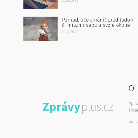
25.8.2022
Pár rád, ako chrániť pred ľadom
či mrazmi seba a svoje okolie
21.2.2021
O 
Zprávy
plus.cz
Zprá
aktuá
Kont