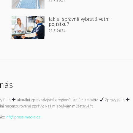
15.7.2021
Jak si správně vybrat životní
pojistku?
21.5.2024
nás
vy Plus
aktuální zpravodajství z regionů, krajů a ze světa
Zprávy plus
lní necenzurované zprávy: Našim zprávám můžete věřit.
akt:
infi@press-media.cz