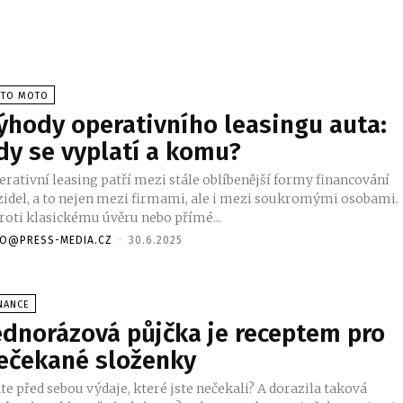
UTO MOTO
ýhody operativního leasingu auta:
dy se vyplatí a komu?
erativní leasing patří mezi stále oblíbenější formy financování
zidel, a to nejen mezi firmami, ale i mezi soukromými osobami.
roti klasickému úvěru nebo přímé...
FO@PRESS-MEDIA.CZ
-
30.6.2025
NANCE
ednorázová půjčka je receptem pro
ečekané složenky
e před sebou výdaje, které jste nečekali? A dorazila taková