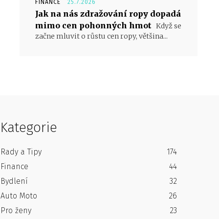
FINANCE
25.7.2026
Jak na nás zdražování ropy dopadá
mimo cen pohonných hmot
Když se
začne mluvit o růstu cen ropy, většina...
Kategorie
Rady a Tipy
174
Finance
44
Bydlení
32
Auto Moto
26
Pro ženy
23