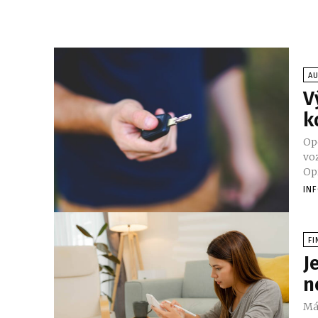
A
V
k
Op
vo
Op
IN
FI
J
n
Mát