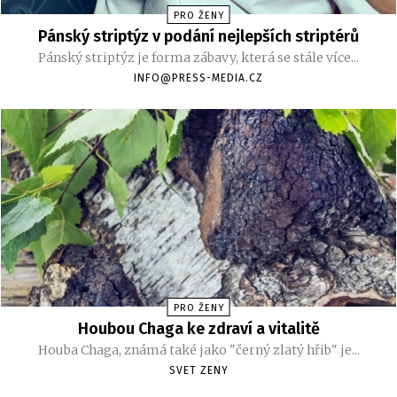
PRO ŽENY
Pánský striptýz v podání nejlepších striptérů
Pánský striptýz je forma zábavy, která se stále více...
INFO@PRESS-MEDIA.CZ
PRO ŽENY
Houbou Chaga ke zdraví a vitalitě
Houba Chaga, známá také jako "černý zlatý hřib" je...
SVET ZENY