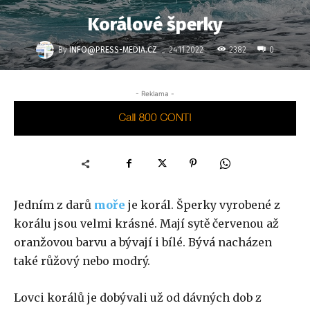
Korálové šperky
-
By
INFO@PRESS-MEDIA.CZ
2382
24.11.2022
0
- Reklama -
Jedním z darů
moře
je korál. Šperky vyrobené z
korálu jsou velmi krásné. Mají sytě červenou až
oranžovou barvu a bývají i bílé. Bývá nacházen
také růžový nebo modrý.
Lovci korálů je dobývali už od dávných dob z