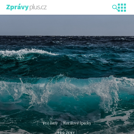
plus.cz
Zprávy
Pro ženy
Korálové šperky
PRO ŽENY