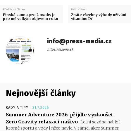
Předchozí článek
Další článek
Finská sauna pro 2 osoby je
Znáte všechny výhody užívání
pro mě velkým objevem roku
vitaminu D?
info@press-media.cz
https://ezena.sk
Nejnovější články
RADY A TIPY
31.7.2026
Summer Adventure 2026: přijďte vyzkoušet
Zero Gravity relaxaci naživo
Letní sezóna nabízí
kromě sportu a vody i něco navíc. V rámci akce Summer