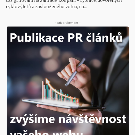
čas grilování na zahradě, koupání v rybníce, dovolených,
cyklovýletů a zaslouženého volna, na...
- Advertisement -