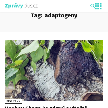
plus.cz
Zprávy
Tag:
adaptogeny
PRO ŽENY