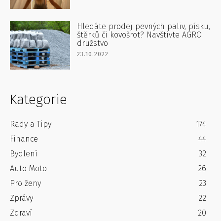
Hledáte prodej pevných paliv, písku,
štěrků či kovošrot? Navštivte AGRO
družstvo
23.10.2022
Kategorie
Rady a Tipy
174
Finance
44
Bydlení
32
Auto Moto
26
Pro ženy
23
Zprávy
22
Zdraví
20