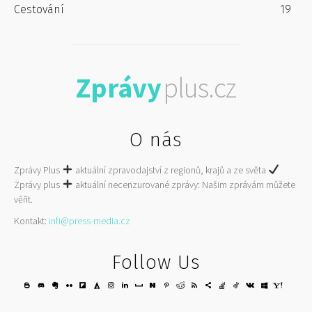
Cestování
19
Zprávy
plus.cz
O nás
Zprávy Plus
aktuální zpravodajství z regionů, krajů a ze světa
Zprávy plus
aktuální necenzurované zprávy: Našim zprávám můžete
věřit.
Kontakt:
infi@press-media.cz
Follow Us