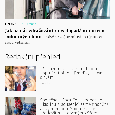
FINANCE
25.7.2026
Jak na nás zdražování ropy dopadá mimo cen
pohonných hmot
Když se začne mluvit o růstu cen
ropy, většina...
Redakční přehled
Přichází mezi-sezonní období
populární především díky velkým
slevám
7.4.2021
Společnost Coca-Cola podporuje
Ukrajinu a sousedící země finančně
a svými nápoji. Spolupracuje
především s Červeným křížem