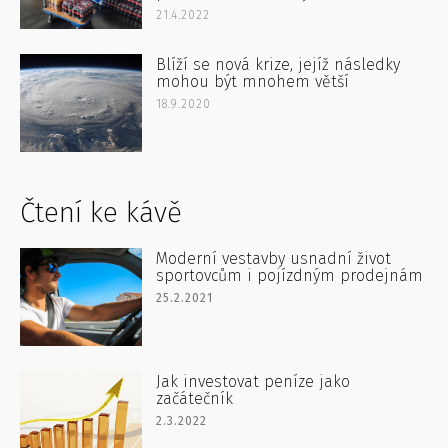
21.4.2022
Blíží se nová krize, jejíž následky
mohou být mnohem větší
18.9.2020
Čtení ke kávě
Moderní vestavby usnadní život
sportovcům i pojízdným prodejnám
25.2.2021
Jak investovat peníze jako
začátečník
2.3.2022