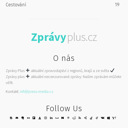
Cestování
19
Zprávy
plus.cz
O nás
Zprávy Plus
aktuální zpravodajství z regionů, krajů a ze světa
Zprávy plus
aktuální necenzurované zprávy: Našim zprávám můžete
věřit.
Kontakt:
infi@press-media.cz
Follow Us