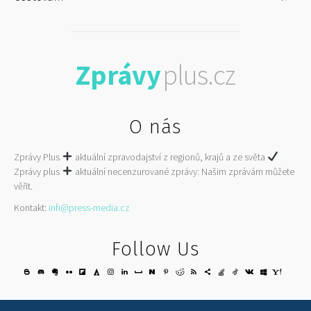
Zprávy
plus.cz
O nás
Zprávy Plus
aktuální zpravodajství z regionů, krajů a ze světa
Zprávy plus
aktuální necenzurované zprávy: Našim zprávám můžete
věřit.
Kontakt:
infi@press-media.cz
Follow Us