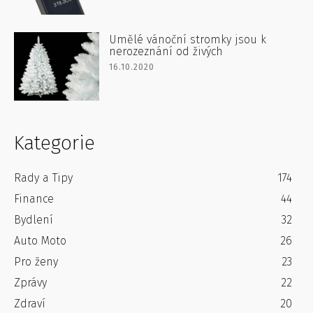
Umělé vánoční stromky jsou k
nerozeznání od živých
16.10.2020
Kategorie
Rady a Tipy
174
Finance
44
Bydlení
32
Auto Moto
26
Pro ženy
23
Zprávy
22
Zdraví
20