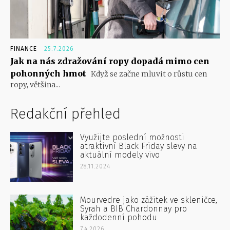
FINANCE
25.7.2026
Jak na nás zdražování ropy dopadá mimo cen
pohonných hmot
Když se začne mluvit o růstu cen
ropy, většina...
Redakční přehled
Využijte poslední možnosti
atraktivní Black Friday slevy na
aktuální modely vivo
28.11.2024
Mourvedre jako zážitek ve skleničce,
Syrah a BIB Chardonnay pro
každodenní pohodu
7.4.2026