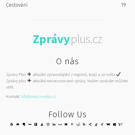
Cestování
19
Zprávy
plus.cz
O nás
Zprávy Plus
aktuální zpravodajství z regionů, krajů a ze světa
Zprávy plus
aktuální necenzurované zprávy: Našim zprávám můžete
věřit.
Kontakt:
infi@press-media.cz
Follow Us