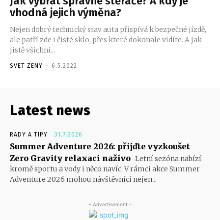
Jak vybrat správné stěrače? A kdy je
vhodná jejich výměna?
Nejen dobrý technický stav auta přispívá k bezpečné jízdě,
ale patří zde i čisté sklo, přes které dokonale vidíte. A jak
jistě všichni...
SVET ZENY
-
6.5.2022
Latest news
RADY A TIPY
31.7.2026
Summer Adventure 2026: přijďte vyzkoušet
Zero Gravity relaxaci naživo
Letní sezóna nabízí
kromě sportu a vody i něco navíc. V rámci akce Summer
Adventure 2026 mohou návštěvníci nejen...
- Advertisement -