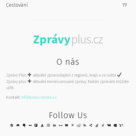
Cestování
19
Zprávy
plus.cz
O nás
Zprávy Plus
aktuální zpravodajství z regionů, krajů a ze světa
Zprávy plus
aktuální necenzurované zprávy: Našim zprávám můžete
věřit.
Kontakt:
infi@press-media.cz
Follow Us