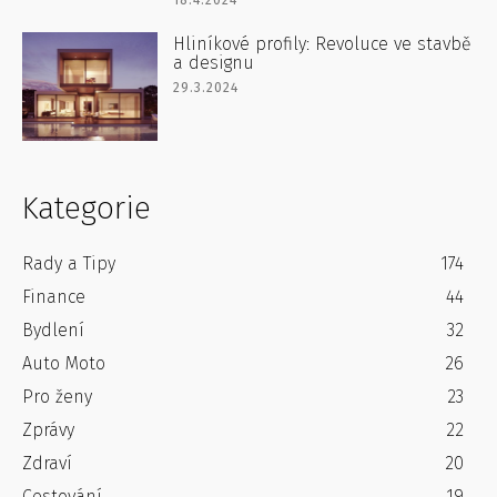
18.4.2024
Hliníkové profily: Revoluce ve stavbě
a designu
29.3.2024
Kategorie
Rady a Tipy
174
Finance
44
Bydlení
32
Auto Moto
26
Pro ženy
23
Zprávy
22
Zdraví
20
Cestování
19