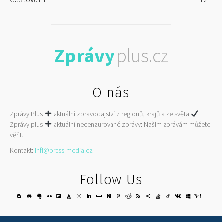
Zprávy
plus.cz
O nás
Zprávy Plus
aktuální zpravodajství z regionů, krajů a ze světa
Zprávy plus
aktuální necenzurované zprávy: Našim zprávám můžete
věřit.
Kontakt:
infi@press-media.cz
Follow Us