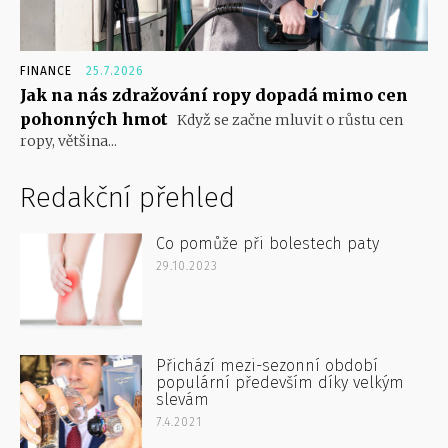
FINANCE
25.7.2026
Jak na nás zdražování ropy dopadá mimo cen
pohonných hmot
Když se začne mluvit o růstu cen
ropy, většina...
Redakční přehled
Co pomůže při bolestech paty
29.10.2023
Přichází mezi-sezonní období
populární především díky velkým
slevám
7.4.2021