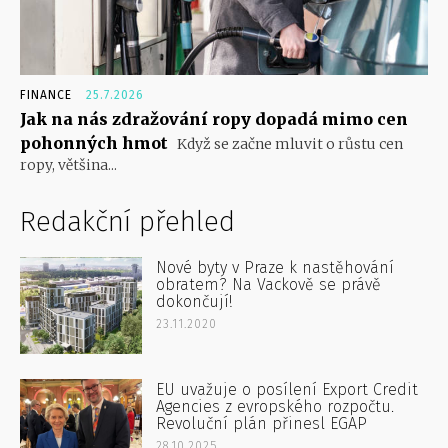
FINANCE
25.7.2026
Jak na nás zdražování ropy dopadá mimo cen
pohonných hmot
Když se začne mluvit o růstu cen
ropy, většina...
Redakční přehled
Nové byty v Praze k nastěhování
obratem? Na Vackově se právě
dokončují!
23.11.2020
EU uvažuje o posílení Export Credit
Agencies z evropského rozpočtu.
Revoluční plán přinesl EGAP
28.10.2025