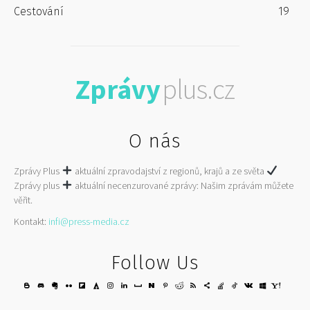
Cestování
19
Zprávy
plus.cz
O nás
Zprávy Plus
aktuální zpravodajství z regionů, krajů a ze světa
Zprávy plus
aktuální necenzurované zprávy: Našim zprávám můžete
věřit.
Kontakt:
infi@press-media.cz
Follow Us