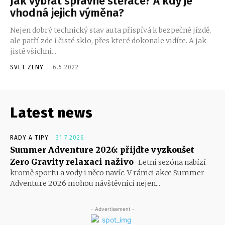
Jak vybrat správné stěrače? A kdy je
vhodná jejich výměna?
Nejen dobrý technický stav auta přispívá k bezpečné jízdě,
ale patří zde i čisté sklo, přes které dokonale vidíte. A jak
jistě všichni...
SVET ZENY
-
6.5.2022
Latest news
RADY A TIPY
31.7.2026
Summer Adventure 2026: přijďte vyzkoušet
Zero Gravity relaxaci naživo
Letní sezóna nabízí
kromě sportu a vody i něco navíc. V rámci akce Summer
Adventure 2026 mohou návštěvníci nejen...
- Advertisement -