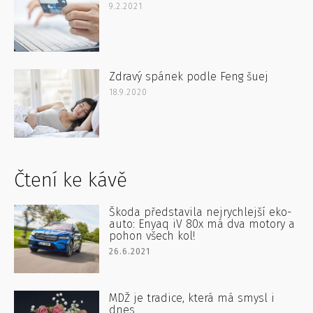
9.2.2021
Zdravý spánek podle Feng šuej
18.9.2020
Čtení ke kávě
Škoda představila nejrychlejší eko-
auto: Enyaq iV 80x má dva motory a
pohon všech kol!
26.6.2021
MDŽ je tradice, která má smysl i
dnes