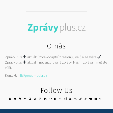
Zprávy
plus.cz
O nás
Zprávy Plus
aktuální zpravodajství z regionů, krajů a ze světa
Zprávy plus
aktuální necenzurované zprávy: Našim zprávám můžete
věřit.
Kontakt:
infi@press-media.cz
Follow Us