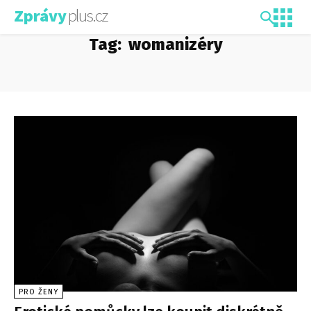
plus.cz
Zprávy
Tag:
womanizéry
PRO ŽENY