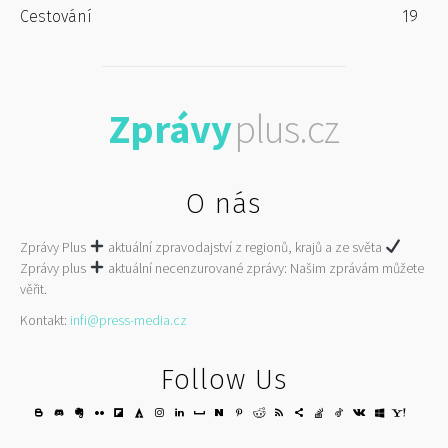
Cestování
19
Zprávy
plus.cz
O nás
Zprávy Plus
aktuální zpravodajství z regionů, krajů a ze světa
Zprávy plus
aktuální necenzurované zprávy: Našim zprávám můžete
věřit.
Kontakt:
infi@press-media.cz
Follow Us