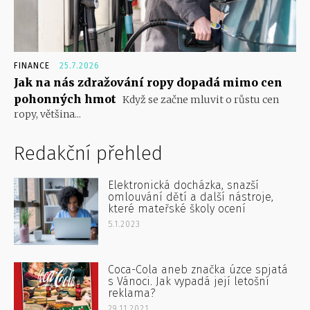
FINANCE
25.7.2026
Jak na nás zdražování ropy dopadá mimo cen
pohonných hmot
Když se začne mluvit o růstu cen
ropy, většina...
Redakční přehled
Elektronická docházka, snazší
omlouvání dětí a další nástroje,
které mateřské školy ocení
5.1.2023
Coca-Cola aneb značka úzce spjatá
s Vánoci. Jak vypadá její letošní
reklama?
29.11.2021