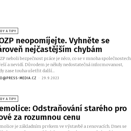
DY A TIPY
OZP neopomíjejte. Vyhněte se
ároveň nejčastějším chybám
ZP neboli bezpečnost práce je něco, co se v mnoha společnostech
řeší a nevidí. Důvodem je někdy nedostatečná informovanost,
dy zase touha ušetřit další...
FO@PRESS-MEDIA.CZ
-
29.9.2023
DY A TIPY
emolice: Odstraňování starého pro
ové za rozumnou cenu
molice je základním prvkem ve výstavbě a renovacích. Dnes se