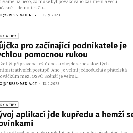
díváme na něco, co může být považováno za umění a vědu
současně – demolici. Co...
FO@PRESS-MEDIA.CZ
-
29.9.2023
DY A TIPY
ůjčka pro začínající podnikatele je
ychlou pomocnou rukou
e být připravena ještě dnes a obejde se bez složitých
ministrativních postupů. Ano, je velmi jednoduchá a přátelská
nováčkům mezi OSVČ. Scénář je velmi...
FO@PRESS-MEDIA.CZ
-
13.9.2023
DY A TIPY
ývoj aplikací jde kupředu a hemží s
ovinkami
cete mít webovou nebo mobilní aplikaci podle vašich představ,