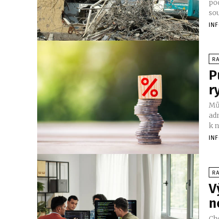
po
IN
RA
P
r
Můž
ad
k 
IN
RA
V
n
Ch