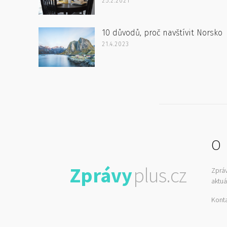
25.2.2021
10 důvodů, proč navštívit Norsko
21.4.2023
O 
Zprávy
plus.cz
Zprá
aktuá
Kont