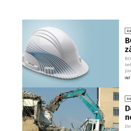
RA
B
z
BO
ne
jin
IN
RA
D
n
De