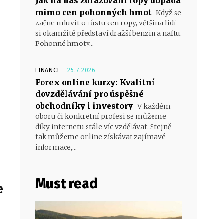
Jak na nás zdražování ropy dopadá
mimo cen pohonných hmot
Když se
začne mluvit o růstu cen ropy, většina lidí
si okamžitě představí dražší benzin a naftu.
Pohonné hmoty...
FINANCE
25.7.2026
Forex online kurzy: Kvalitní
dovzdělávání pro úspěšné
obchodníky i investory
V každém
oboru či konkrétní profesi se můžeme
díky internetu stále víc vzdělávat. Stejně
tak můžeme online získávat zajímavé
informace,...
Must read
e