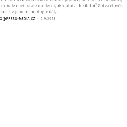
rá bude navíc stále moderní, aktuální a flexibilní? Sotva člověk
ne, už jsou technologie dál,...
FO@PRESS-MEDIA.CZ
-
9.9.2023