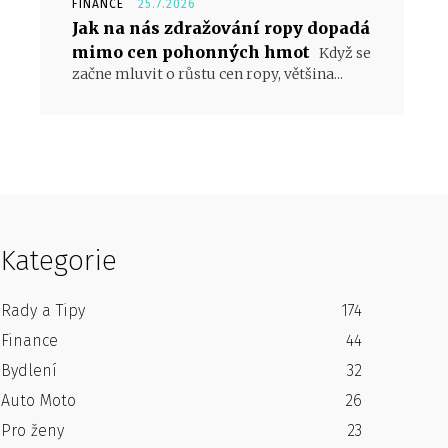
FINANCE
25.7.2026
Jak na nás zdražování ropy dopadá
mimo cen pohonných hmot
Když se
začne mluvit o růstu cen ropy, většina...
Kategorie
Rady a Tipy
174
Finance
44
Bydlení
32
Auto Moto
26
Pro ženy
23