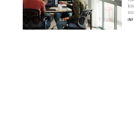
kte
mrk
IN