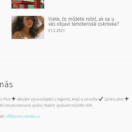
Viete, čo môžete robiť, ak sa u
vás objaví tehotenská cukrovka?
21.2.2021
nás
vy Plus
aktuální zpravodajství z regionů, krajů a ze světa
Zprávy plus
lní necenzurované zprávy: Našim zprávám můžete věřit.
akt:
infi@press-media.cz