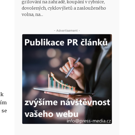
grilování na zahradě, koupání v rybníce,
dovolených, cyklovýletů a zaslouženého
volna, na...
- Advertisement -
ak
ším
 se
u