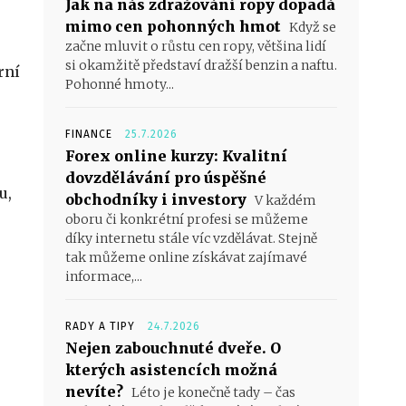
Jak na nás zdražování ropy dopadá
mimo cen pohonných hmot
Když se
začne mluvit o růstu cen ropy, většina lidí
si okamžitě představí dražší benzin a naftu.
rní
Pohonné hmoty...
FINANCE
25.7.2026
Forex online kurzy: Kvalitní
dovzdělávání pro úspěšné
u,
obchodníky i investory
V každém
oboru či konkrétní profesi se můžeme
díky internetu stále víc vzdělávat. Stejně
tak můžeme online získávat zajímavé
informace,...
RADY A TIPY
24.7.2026
Nejen zabouchnuté dveře. O
kterých asistencích možná
nevíte?
Léto je konečně tady – čas