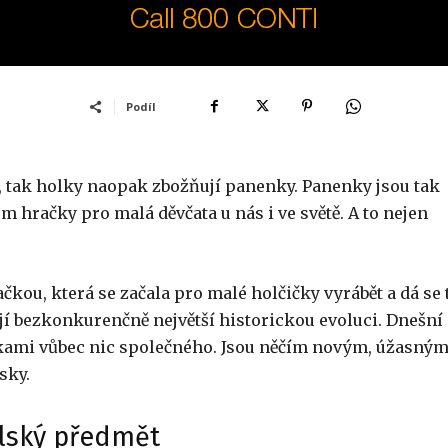
Podíl
ky, tak holky naopak zbožňují panenky. Panenky jsou tak
hračky pro malá děvčata u nás i ve světě. A to nejen
čkou, která se začala pro malé holčičky vyrábět a dá se 
mají bezkonkurenčně největší historickou evoluci. Dnešní
kami vůbec nic společného. Jsou něčím novým, úžasným
sky.
elský předmět