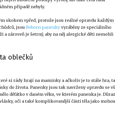
žádném případě nebyly.
ým skokem vpřed, protože jsou reálné opravdu každým
chůdců, jsou
Reborn panenky
vyráběny ze speciálního
i a zároveň je šetrný, aby na něj alergické děti nemohli
sta oblečků
ré si rády hrají na maminky a ačkoliv je to stále hra, t
lásky do života. Panenky jsou tak navrženy opravdu se v
 mělo děťátko v daném věku, ve kterém panenka je. Důraz
vlásky, oči a také komplikovanější části těla jako moho