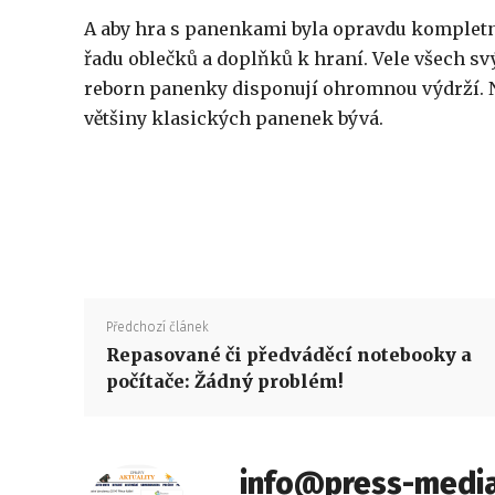
A aby hra s panenkami byla opravdu kompletn
řadu oblečků a doplňků k hraní. Vele všech svý
reborn panenky disponují ohromnou výdrží. Nemu
většiny klasických panenek bývá.
Předchozí článek
Repasované či předváděcí notebooky a
počítače: Žádný problém!
info@press-media