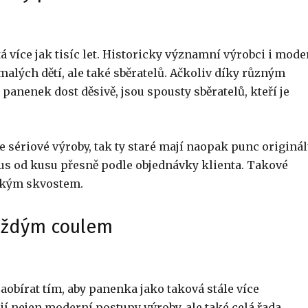
á více jak tisíc let. Historicky významní výrobci i mode
alých dětí, ale také sběratelů. Ačkoliv díky různým
enek dost děsivě, jsou spousty sběratelů, kteří je
sériové výroby, tak ty staré mají naopak punc originál
us od kusu přesně podle objednávky klienta. Takové
ským skvostem.
každým coulem
zaobírat tím, aby panenka jako taková stále více
 nejen moderní postupy výroby, ale také celá řada