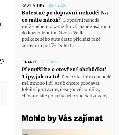
RADY A TIPY
24.7.2026
Bolestné po dopravní nehodě: Na
co máte nárok?
Dopravní nehoda
u
může během okamžiku výrazně zasáhnout
do každodenního života. Vedle
poškozeného auta často přichází také
zdravotní potíže, bolest...
FINANCE
23.7.2026
Přemýšlíte o otevření obchůdku?
Tipy, jak na to!
Sen o vlastním obchodě
má mnoho lidí. Ať už chcete prodávat
lokální potraviny, designové doplňky,
chovatelské potřeby nebo specializovaný...
Mohlo by Vás zajímat