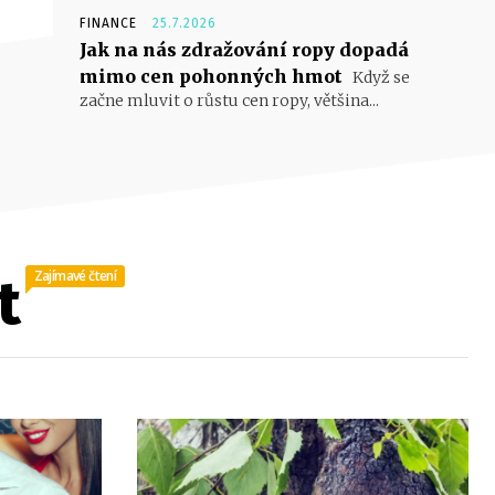
FINANCE
25.7.2026
Jak na nás zdražování ropy dopadá
mimo cen pohonných hmot
Když se
začne mluvit o růstu cen ropy, většina...
Zajímavé čtení
t