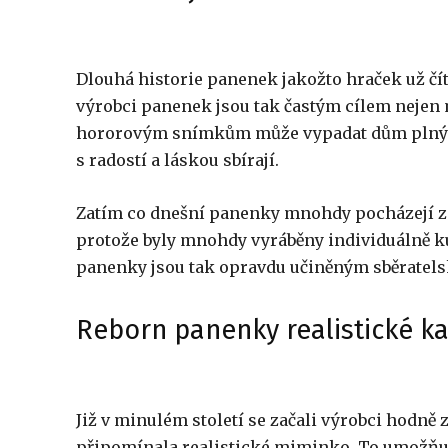
Dlouhá historie panenek jakožto hraček už čít
výrobci panenek jsou tak častým cílem nejen m
hororovým snímkům může vypadat dům plný pan
s radostí a láskou sbírají.
Zatím co dnešní panenky mnohdy pocházejí ze 
protože byly mnohdy vyráběny individuálně k
panenky jsou tak opravdu učiněným sběratel
Reborn panenky realistické 
Již v minulém století se začali výrobci hodně 
připomínala realistické miminko. To umožňují