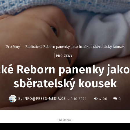
Pro ženy
Realistické Reborn panenky jako hračka i sběratelský kousek
PRO ŽENY
cké Reborn panenky jako
sběratelský kousek
-
By
INFO@PRESS-MEDIA.CZ
4106
3.10.2021
0
- Reklama -