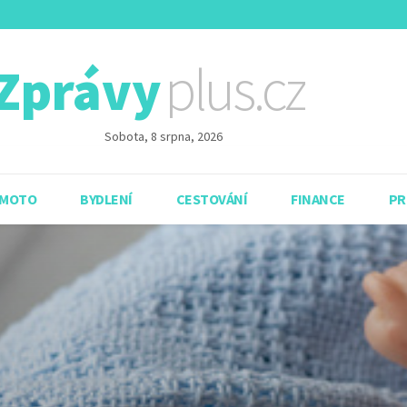
plus.cz
Zprávy
Sobota, 8 srpna, 2026
 MOTO
BYDLENÍ
CESTOVÁNÍ
FINANCE
PR