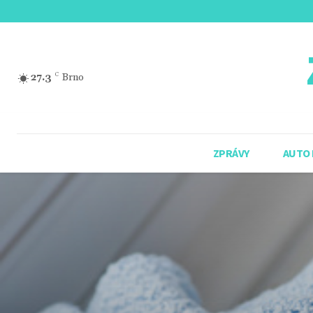
27.3
C
Brno
ZPRÁVY
AUTO