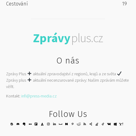
Cestování
19
Zprávy
plus.cz
O nás
Zprávy Plus
aktuální zpravodajství z regionů, krajů a ze světa
Zprávy plus
aktuální necenzurované zprávy: Našim zprávám můžete
věřit.
Kontakt:
infi@press-media.cz
Follow Us