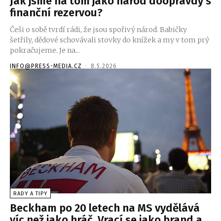
Jak jsme na tom jako národ doopravdy s
finanční rezervou?
Češi o sobě tvrdí rádi, že jsou spořivý národ. Babičky
šetřily, dědové schovávali stovky do knížek a my v tom prý
pokračujeme. Je na...
INFO@PRESS-MEDIA.CZ
-
8.5.2026
RADY A TIPY
Beckham po 20 letech na MS vydělává
víc než jako hráč. Vrací se jako brand a