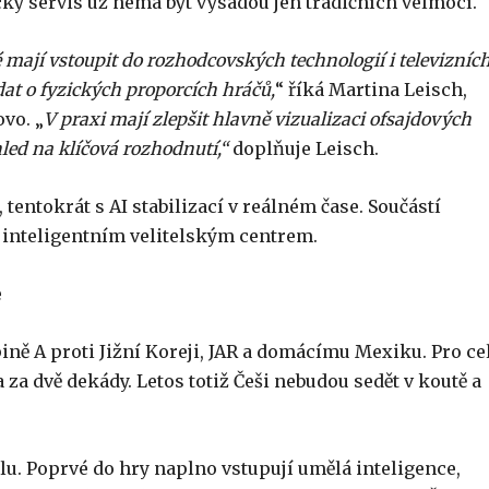
ický servis už nemá být výsadou jen tradičních velmocí.
ré mají vstoupit do rozhodcovských technologií i televizníc
at o fyzických proporcích hráčů,
“ říká Martina Leisch,
vo. „
V praxi mají zlepšit hlavně vizualizaci ofsajdových
led na klíčová rozhodnutí,“
doplňuje Leisch.
tentokrát s AI stabilizací v reálném čase. Součástí
s inteligentním velitelským centrem.
e
ně A proti Jižní Koreji, JAR a domácímu Mexiku. Pro ce
za dvě dekády. Letos totiž Češi nebudou sedět v koutě a
alu. Poprvé do hry naplno vstupují umělá inteligence,