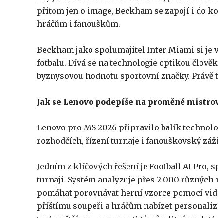
přitom jen o image, Beckham se zapojí i do k
hráčům i fanouškům.
Beckham jako spolumajitel Inter Miami si je 
fotbalu. Dívá se na technologie optikou člověk
byznysovou hodnotu sportovní značky. Právě ta
Jak se Lenovo podepíše na proměně mistro
Lenovo pro MS 2026 připravilo balík technolo
rozhodčích, řízení turnaje i fanouškovský záži
Jedním z klíčových řešení je Football AI Pro,
turnaji. Systém analyzuje přes 2 000 různých
pomáhat porovnávat herní vzorce pomocí vide
příštímu soupeři a hráčům nabízet personaliz