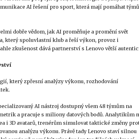
omunikace AI řešení pro sport, která mají pomáhat tým
velmi dobře vědom, jak AI proměňuje a promění svět
a, který spoluvlastní klub a řeší výkon, provoz i
hle zkušenost dává partnerství s Lenovo větší autentici
vství
gií, který zpřesní analýzy výkonu, rozhodování
tek.
 specializovaný AI nástroj dostupný všem 48 týmům na
 metrik a pracuje s miliony datových bodů. Analytikům 
a i 3D avatarů, trenérům simulovat taktické změny pro
ovanou analýzu výkonu. Právě tady Lenovo staví silnou