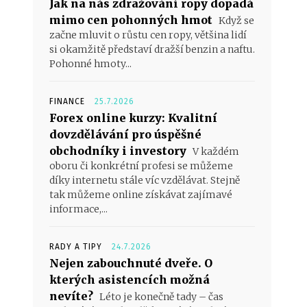
Jak na nás zdražování ropy dopadá
mimo cen pohonných hmot
Když se
začne mluvit o růstu cen ropy, většina lidí
si okamžitě představí dražší benzin a naftu.
Pohonné hmoty...
FINANCE
25.7.2026
Forex online kurzy: Kvalitní
dovzdělávání pro úspěšné
obchodníky i investory
V každém
oboru či konkrétní profesi se můžeme
díky internetu stále víc vzdělávat. Stejně
tak můžeme online získávat zajímavé
informace,...
RADY A TIPY
24.7.2026
Nejen zabouchnuté dveře. O
kterých asistencích možná
nevíte?
Léto je konečně tady – čas