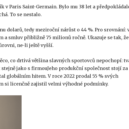
k v Paris Saint-Germain. Bylo mu 38 let a předpokládal
há. To se nestalo.
nu dolarů, tedy meziroční nárůst o 44 %. Pro srovnání: 
 a smluv přibližně 75 milionů ročně. Ukazuje se tak, že
ovni, ne-li ještě vyšší.
co, co drtivá většina slavných sportovců nepochopí: tv
t stejně jako s firmouJeho produkční společnost stojí za
al globálním hitem. V roce 2022 prodal 55 % svých
om si licenčně zajistil velmi výhodné podmínky.