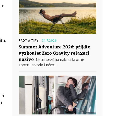
ům,
tu.
RADY A TIPY
31.7.2026
Summer Adventure 2026: přijďte
vyzkoušet Zero Gravity relaxaci
naživo
Letní sezóna nabízí kromě
sportu a vody i něco...
má
ti