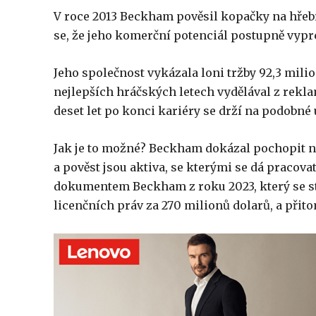
V roce 2013 Beckham pověsil kopačky na hřebí
se, že jeho komerční potenciál postupně vyprc
Jeho společnost vykázala loni tržby 92,3 milio
nejlepších hráčských letech vydělával z reklam
deset let po konci kariéry se drží na podobné úr
Jak je to možné? Beckham dokázal pochopit ně
a pověst jsou aktiva, se kterými se dá pracova
dokumentem Beckham z roku 2023, který se st
licenčních práv za 270 milionů dolarů, a přit