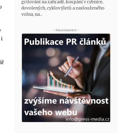
grilování na zahradě, koupání v rybníce,
o
dovolených, cyklovýletů a zaslouženého
volna, na...
v
- Advertisement -
 i
ář