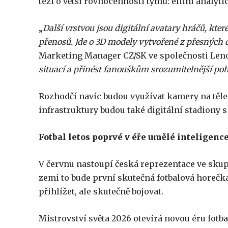
tezi o větší rovnocennosti týmů: elitní analyt
„
Další vrstvou jsou digitální avatary hráčů, kte
přenosů. Jde o 3D modely vytvořené z přesných d
Marketing Manager CZ/SK ve společnosti Leno
situací a přinést fanouškům srozumitelnější poh
Rozhodčí navíc budou využívat kamery na těle, 
infrastruktury budou také digitální stadiony 
Fotbal letos poprvé v éře umělé inteligenc
V červnu nastoupí česká reprezentace ve skupi
zemi to bude první skutečná fotbalová horečka 
přihlížet, ale skutečně bojovat.
Mistrovství světa 2026 otevírá novou éru fotb