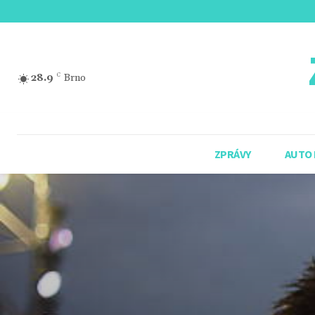
28.9
C
Brno
ZPRÁVY
AUTO