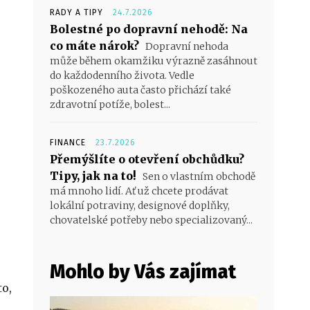
RADY A TIPY
24.7.2026
Bolestné po dopravní nehodě: Na
co máte nárok?
Dopravní nehoda
může během okamžiku výrazně zasáhnout
do každodenního života. Vedle
poškozeného auta často přichází také
zdravotní potíže, bolest...
FINANCE
23.7.2026
Přemýšlíte o otevření obchůdku?
Tipy, jak na to!
Sen o vlastním obchodě
má mnoho lidí. Ať už chcete prodávat
lokální potraviny, designové doplňky,
chovatelské potřeby nebo specializovaný...
Mohlo by Vás zajímat
o,