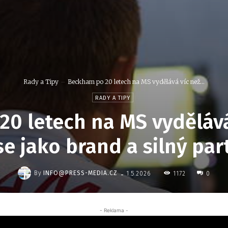
Rady a Tipy
Beckham po 20 letech na MS vydělává víc než...
RADY A TIPY
0 letech na MS vydělává
 se jako brand a silný pa
-
By
INFO@PRESS-MEDIA.CZ
1172
1.5.2026
0
- Reklama -