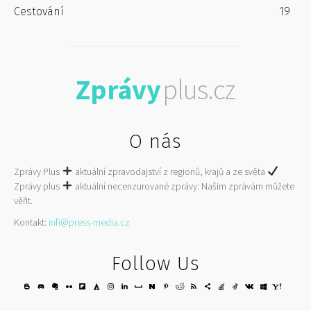
Cestování
19
Zprávy
plus.cz
O nás
Zprávy Plus
aktuální zpravodajství z regionů, krajů a ze světa
Zprávy plus
aktuální necenzurované zprávy: Našim zprávám můžete
věřit.
Kontakt:
infi@press-media.cz
Follow Us