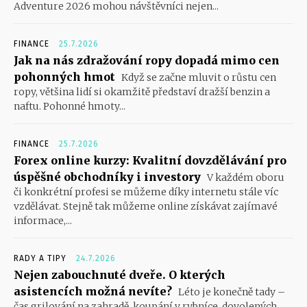
Adventure 2026 mohou návštěvníci nejen...
FINANCE
25.7.2026
Jak na nás zdražování ropy dopadá mimo cen
pohonných hmot
Když se začne mluvit o růstu cen
ropy, většina lidí si okamžitě představí dražší benzin a
naftu. Pohonné hmoty...
FINANCE
25.7.2026
Forex online kurzy: Kvalitní dovzdělávání pro
úspěšné obchodníky i investory
V každém oboru
či konkrétní profesi se můžeme díky internetu stále víc
vzdělávat. Stejně tak můžeme online získávat zajímavé
informace,...
RADY A TIPY
24.7.2026
Nejen zabouchnuté dveře. O kterých
asistencích možná nevíte?
Léto je konečně tady –
čas grilování na zahradě, koupání v rybníce, dovolených,