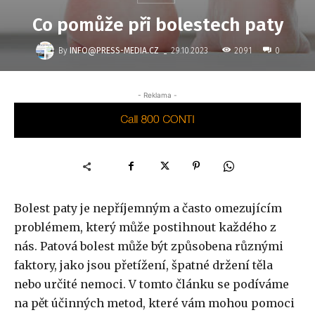
Co pomůže při bolestech paty
-
By
INFO@PRESS-MEDIA.CZ
2091
29.10.2023
0
- Reklama -
Bolest paty je nepříjemným a často omezujícím
problémem, který může postihnout každého z
nás. Patová bolest může být způsobena různými
faktory, jako jsou přetížení, špatné držení těla
nebo určité nemoci. V tomto článku se podíváme
na pět účinných metod, které vám mohou pomoci