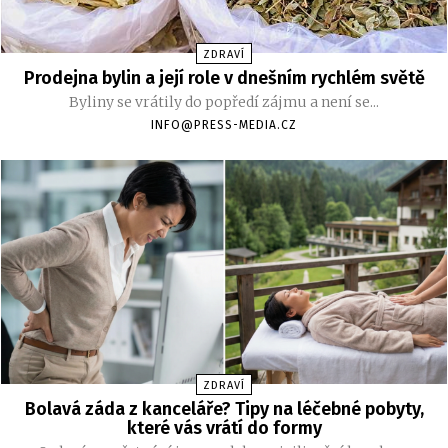
ZDRAVÍ
Prodejna bylin a její role v dnešním rychlém světě
Byliny se vrátily do popředí zájmu a není se...
INFO@PRESS-MEDIA.CZ
ZDRAVÍ
Bolavá záda z kanceláře? Tipy na léčebné pobyty,
které vás vrátí do formy