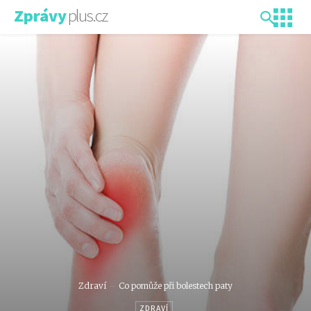
plus.cz
Zprávy
Zdraví
Co pomůže při bolestech paty
ZDRAVÍ