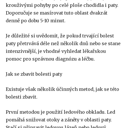
krouživými pohyby po celé ploše chodidla i paty.
Doporučuje se masírovat tuto oblast dvakrát
denně po dobu 5-10 minut.
Je důležité si uvědomit, že pokud trvající bolest
paty přetrvává déle než několik dnů nebo se stane
intenzivnější, je vhodné vyhledat lékařskou
pomoc pro správnou diagnózu a léčbu.
Jak se zbavit bolesti paty
Existuje však několik účinných metod, jak se této
bolesti zbavit.
První metodou je použití ledového obkladu. Led
pomáhá snižovat otoky a záněty v oblasti paty.
Stačí si připravit ledovou lázeň nebo ledový