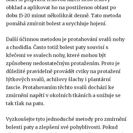
obklad a aplikovat ho na postiženou oblast po
dobu 15-20 minut několikrát denně. Tato metoda
pomáhá zmírnit bolest a urychluje hojení.
Další účinnou metodou je protahování svalů nohy
a chodidla. Často totiž bolest paty souvisí s
křečemi ve svalech nohy, které mohou být
způsobeny nedostatečným protažením. Proto je
důležité pravidelně provádět cviky na protažení
lýtkových svalů, achilovy šlachy i plantární
fascie. Protahovaním těchto svalů dochází ke
zmírnění napětí v okolních tkáních a snižuje se
tak tlak na patu.
Vyzkoušejte tyto jednoduché metody pro zmírnění
bolesti paty a zlepšení své pohyblivosti. Pokud