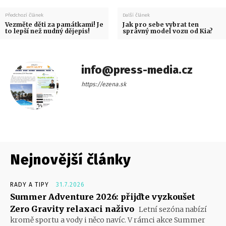
Předchozí článek
Další článek
Vezměte děti za památkami! Je
Jak pro sebe vybrat ten
to lepší než nudný dějepis!
správný model vozu od Kia?
info@press-media.cz
https://ezena.sk
Nejnovější články
RADY A TIPY
31.7.2026
Summer Adventure 2026: přijďte vyzkoušet
Zero Gravity relaxaci naživo
Letní sezóna nabízí
kromě sportu a vody i něco navíc. V rámci akce Summer