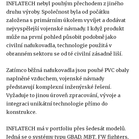
INFLATECH nebyl pouhým přechodem z jiného
druhu výroby. Společnost byla od počátku
založena s primárním úkolem vyvíjet a dodávat
nejvyspělejší vojenské návnady. I když produkt
může na první pohled působit podobně jako
civilní nafukovadla, technologie použitá v
obranném sektoru se od té civilní zásadně liší.
Zatímco běžná nafukovadla jsou pouhé PVC obaly
naplněné vzduchem, vojenské návnady
představují komplexní inženýrské řešení.
Vyžaduje to jinou úroveň zpracování, vývoje a
integraci unikátní technologie přímo do
konstrukce.
INFLATECH má v portfoliu přes šedesát modelů.
Jedná se o systémy typu GBAD, MBT, FW fighters,