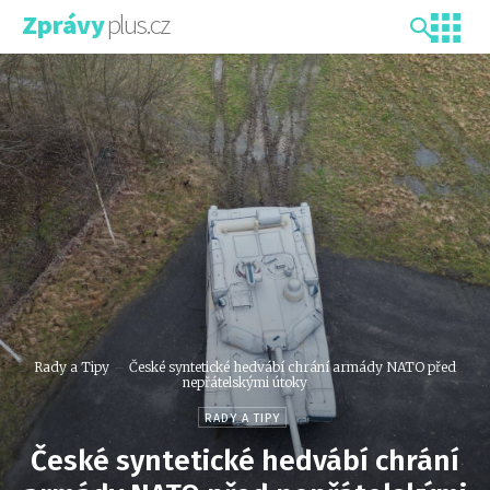
plus.cz
Zprávy
Rady a Tipy
České syntetické hedvábí chrání armády NATO před
nepřátelskými útoky
RADY A TIPY
České syntetické hedvábí chrání