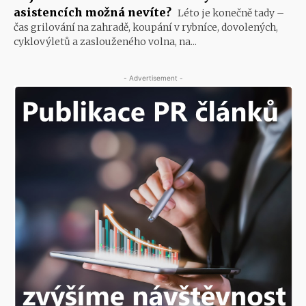
asistencích možná nevíte?
Léto je konečně tady –
čas grilování na zahradě, koupání v rybníce, dovolených,
cyklovýletů a zaslouženého volna, na...
- Advertisement -