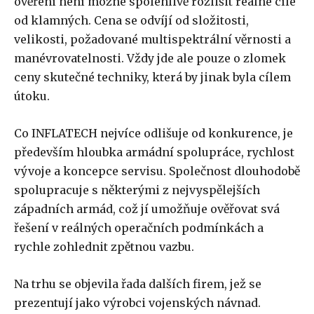
ověření není možné spolehlivě rozlišit reálné cíle
od klamných. Cena se odvíjí od složitosti,
velikosti, požadované multispektrální věrnosti a
manévrovatelnosti. Vždy jde ale pouze o zlomek
ceny skutečné techniky, která by jinak byla cílem
útoku.
Co INFLATECH nejvíce odlišuje od konkurence, je
především hloubka armádní spolupráce, rychlost
vývoje a koncepce servisu. Společnost dlouhodobě
spolupracuje s některými z nejvyspělejších
západních armád, což jí umožňuje ověřovat svá
řešení v reálných operačních podmínkách a
rychle zohlednit zpětnou vazbu.
Na trhu se objevila řada dalších firem, jež se
prezentují jako výrobci vojenských návnad.