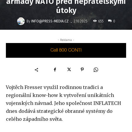
armády NATO před nepřátelskými
útoky
-
By
INFO@PRESS-MEDIA.CZ
655
2.10.2025
0
- Reklama -
Vojtěch Fresser využil rodinnou tradici a
regionální know-how k vytvoření unikátních
vojenských návnad. Jeho společnost INFLATECH
dnes dodává strategické obranné systémy do
celého západního světa.