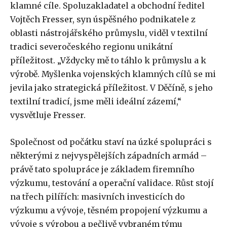
klamné cíle. Spoluzakladatel a obchodní ředitel
Vojtěch Fresser, syn úspěšného podnikatele z
oblasti nástrojářského průmyslu, viděl v textilní
tradici severočeského regionu unikátní
příležitost. „Vždycky mě to táhlo k průmyslu a k
výrobě. Myšlenka vojenských klamných cílů se mi
jevila jako strategická příležitost. V Děčíně, s jeho
textilní tradicí, jsme měli ideální zázemí,“
vysvětluje Fresser.
Společnost od počátku staví na úzké spolupráci s
některými z nejvyspělejších západních armád –
právě tato spolupráce je základem firemního
výzkumu, testování a operační validace. Růst stojí
na třech pilířích: masivních investicích do
výzkumu a vývoje, těsném propojení výzkumu a
vývoje s výrobou a pečlivě vybraném týmu