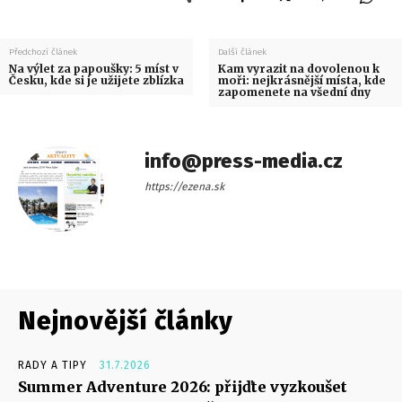
Předchozí článek
Další článek
Na výlet za papoušky: 5 míst v
Kam vyrazit na dovolenou k
Česku, kde si je užijete zblízka
moři: nejkrásnější místa, kde
zapomenete na všední dny
info@press-media.cz
https://ezena.sk
Nejnovější články
RADY A TIPY
31.7.2026
Summer Adventure 2026: přijďte vyzkoušet