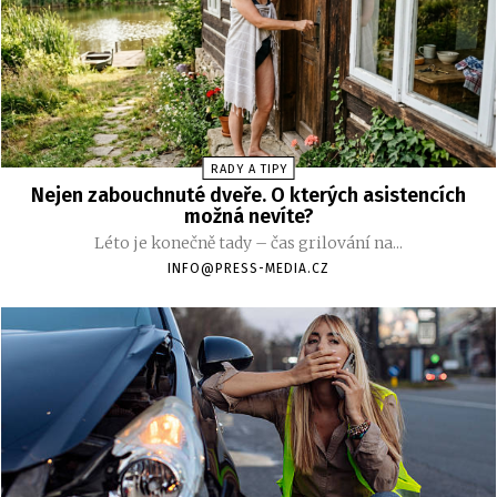
RADY A TIPY
Nejen zabouchnuté dveře. O kterých asistencích
možná nevíte?
Léto je konečně tady – čas grilování na...
INFO@PRESS-MEDIA.CZ