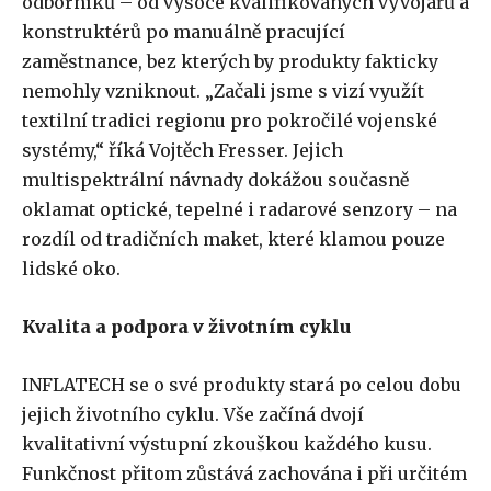
odborníků – od vysoce kvalifikovaných vývojářů a
konstruktérů po manuálně pracující
zaměstnance, bez kterých by produkty fakticky
nemohly vzniknout. „Začali jsme s vizí využít
textilní tradici regionu pro pokročilé vojenské
systémy,“ říká Vojtěch Fresser. Jejich
multispektrální návnady dokážou současně
oklamat optické, tepelné i radarové senzory – na
rozdíl od tradičních maket, které klamou pouze
lidské oko.
Kvalita a podpora v životním cyklu
INFLATECH se o své produkty stará po celou dobu
jejich životního cyklu. Vše začíná dvojí
kvalitativní výstupní zkouškou každého kusu.
Funkčnost přitom zůstává zachována i při určitém