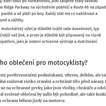
, kteří touží po rozmanitosti, jsou Spojené státy skvělou
Blue Ridge Parkway na východním pobřeží a Route 66 na zápa
 pouště a od pláží po lesy. Každý stát má co nabídnout a
yně a zážitky.
o motorkářský výlet je důležité zvážit vaše dovednosti, typ
nější než jiné, a proto je důležité být připravený na různé
patření, jako je nošení ochranné výstroje a dodržování
o oblečení pro motocyklisty?
ými povětrnostními podmínkami, větrem, deštěm, ale t
snižovat riziko zranění a ochránit tělo před nárazy. 
raz na ochranné prvky, jako jsou vložky, chrániče a odo
ně zvolené oblečení by mělo být pohodlné, ale také funk
u ochranu během jízdy na motorce.