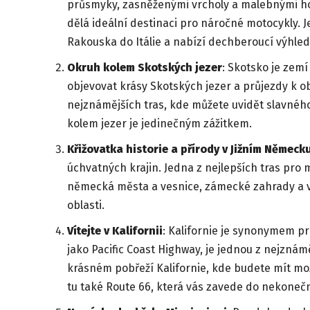
průsmyky, zasněženými vrcholy a malebnými hor
dělá ideální destinaci pro náročné motocykly. J
Rakouska do Itálie a nabízí dechberoucí výhled
Okruh kolem Skotských jezer
: Skotsko je zem
objevovat krásy Skotských jezer a průjezdy k 
nejznámějších tras, kde můžete uvidět slavného
kolem jezer je jedinečným zážitkem.
Křižovatka historie a přírody v Jižním Německ
úchvatných krajin. Jedna z nejlepších tras pro
německá města a vesnice, zámecké zahrady a vin
oblasti.
Vítejte v Kalifornii
: Kalifornie je synonymem pr
jako Pacific Coast Highway, je jednou z nejznám
krásném pobřeží Kalifornie, kde budete mít možn
tu také Route 66, která vás zavede do nekone