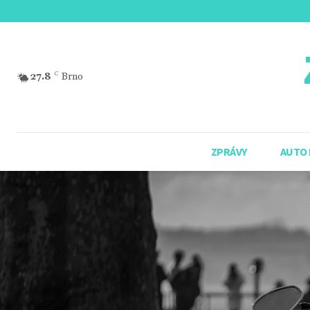
27.8
C
Brno
ZPRÁVY
AUTO