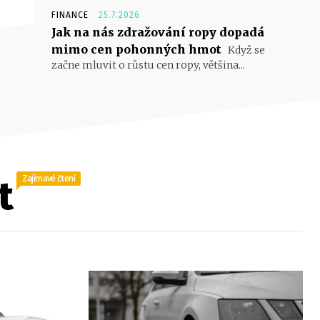
FINANCE
25.7.2026
Jak na nás zdražování ropy dopadá
mimo cen pohonných hmot
Když se
začne mluvit o růstu cen ropy, většina...
Zajímavé čtení
t