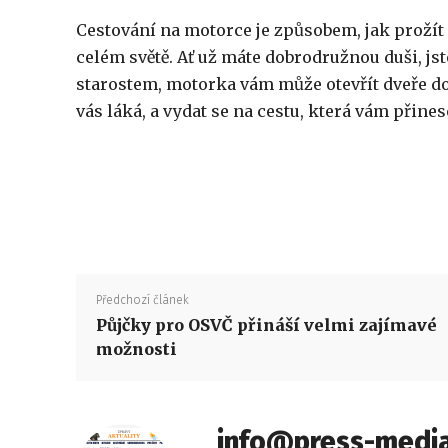
Cestování na motorce je způsobem, jak prožít 
celém světě. Ať už máte dobrodružnou duši, js
starostem, motorka vám může otevřít dveře do 
vás láká, a vydat se na cestu, která vám přin
Předchozí článek
Půjčky pro OSVČ přináší velmi zajímavé
možnosti
info@press-media