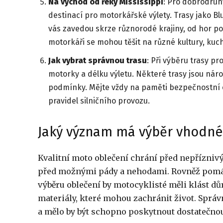
Na východ od řeky Mississippi
: Pro dobrodruhy
destinací pro motorkářské výlety. Trasy jako 
vás zavedou skrze různorodé krajiny, od hor po
motorkáři se mohou těšit na různé kultury, kuch
Jak vybrat správnou trasu
: Při výběru trasy pr
motorky a délku výletu. Některé trasy jsou nároč
podmínky. Mějte vždy na paměti bezpečnostní o
pravidel silničního provozu.
Jaký význam má výběr vhodnéh
Kvalitní moto oblečení chrání před nepřízniv
před možnými pády a nehodami. Rovněž pomáhá 
výběru oblečení by motocyklisté měli klást dů
materiály, které mohou zachránit život. Správ
a mělo by být schopno poskytnout dostatečno