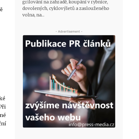
grilování na zahradě, koupání v rybníce,
dovolených, cyklovýletů a zaslouženého
dě
volna, na...
- Advertisement -
aké
Při
lné
ční