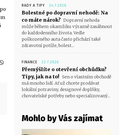
RADY A TIPY
24.7.2026
 po
Bolestné po dopravní nehodě: Na
ním
co máte nárok?
Dopravní nehoda
á
může během okamžiku výrazně zasáhnout
do každodenního života. Vedle
poškozeného auta často přichází také
zdravotní potíže, bolest...
FINANCE
23.7.2026
Přemýšlíte o otevření obchůdku?
Tipy, jak na to!
Sen o vlastním obchodě
má mnoho lidí. Ať už chcete prodávat
lokální potraviny, designové doplňky,
chovatelské potřeby nebo specializovaný...
Mohlo by Vás zajímat