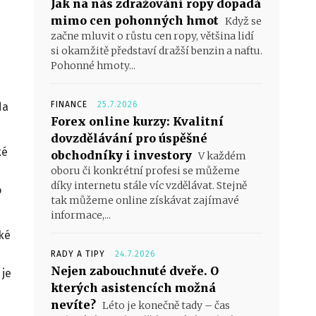
Jak na nás zdražování ropy dopadá
mimo cen pohonných hmot
Když se
začne mluvit o růstu cen ropy, většina lidí
si okamžitě představí dražší benzin a naftu.
Pohonné hmoty...
FINANCE
25.7.2026
da
Forex online kurzy: Kvalitní
dovzdělávání pro úspěšné
ké
obchodníky i investory
V každém
oboru či konkrétní profesi se můžeme
díky internetu stále víc vzdělávat. Stejně
o
tak můžeme online získávat zajímavé
informace,...
ké
RADY A TIPY
24.7.2026
Nejen zabouchnuté dveře. O
 je
kterých asistencích možná
nevíte?
Léto je konečně tady – čas