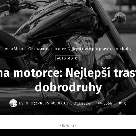
Auto Moto
Cestování na motorce: Nejlepší trasy pro pravé dobrodruhy
AUTO MOTO
na motorce: Nejlepší tras
dobrodruhy
-
By
INFO@PRESS-MEDIA.CZ
5566
31.1.2024
0
- Reklama -