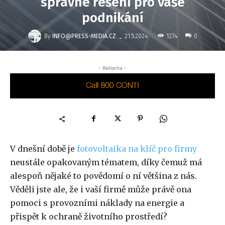
správné řešení pro vaše
podnikání
-
By
INFO@PRESS-MEDIA.CZ
1274
21.5.2024
0
- Reklama -
V dnešní době je
fotovoltaika na klíč pro firmy
neustále opakovaným tématem, díky čemuž má
alespoň nějaké to povědomí o ní většina z nás.
Věděli jste ale, že i vaší firmě může právě ona
pomoci s provozními náklady na energie a
přispět k ochraně životního prostředí?