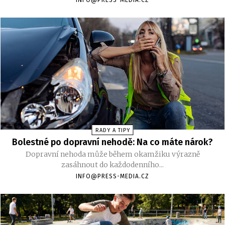
RADY A TIPY
Bolestné po dopravní nehodě: Na co máte nárok?
Dopravní nehoda může během okamžiku výrazně
zasáhnout do každodenního...
INFO@PRESS-MEDIA.CZ