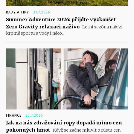
RADY A TIPY
31.7.2026
Summer Adventure 2026: přijďte vyzkoušet
Zero Gravity relaxaci naživo
Letní sezóna nabízí
kromě sportu a vody i něco...
FINANCE
25.7.2026
Jak na nás zdražování ropy dopadá mimo cen
pohonných hmot
Když se začne mluvit o růstu cen