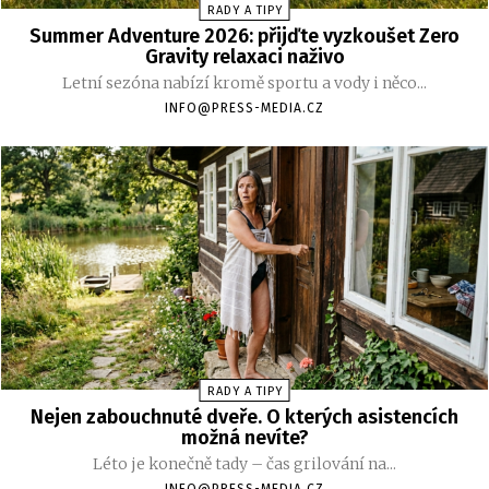
RADY A TIPY
Summer Adventure 2026: přijďte vyzkoušet Zero
Gravity relaxaci naživo
Letní sezóna nabízí kromě sportu a vody i něco...
INFO@PRESS-MEDIA.CZ
RADY A TIPY
Nejen zabouchnuté dveře. O kterých asistencích
možná nevíte?
Léto je konečně tady – čas grilování na...
INFO@PRESS-MEDIA.CZ