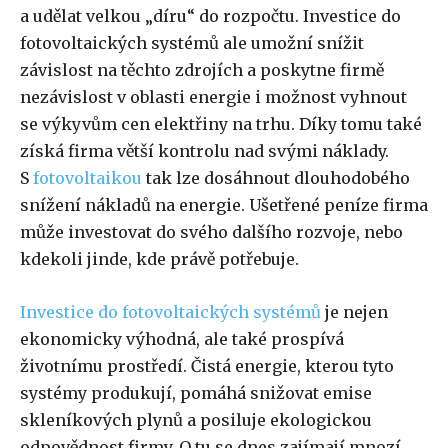
a udělat velkou „díru“ do rozpočtu. Investice do
fotovoltaických systémů ale umožní snížit
závislost na těchto zdrojích a poskytne firmě
nezávislost v oblasti energie i možnost vyhnout
se výkyvům cen elektřiny na trhu. Díky tomu také
získá firma větší kontrolu nad svými náklady.
S
fotovoltaikou
tak lze dosáhnout dlouhodobého
snížení nákladů na energie. Ušetřené peníze firma
může investovat do svého dalšího rozvoje, nebo
kdekoli jinde, kde právě potřebuje.
Investice do fotovoltaických systémů
je nejen
ekonomicky výhodná, ale také prospívá
životnímu prostředí. Čistá energie, kterou tyto
systémy produkují, pomáhá snižovat emise
skleníkových plynů a posiluje ekologickou
odpovědnost firmy. O tu se dnes zajímají mnozí