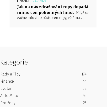
FINANCE
25.7.2026
Jak na nás zdražování ropy dopadá
mimo cen pohonných hmot
Když se
začne mluvit o růstu cen ropy, většina...
Kategorie
Rady a Tipy
174
Finance
44
Bydlení
32
Auto Moto
26
Pro ženy
23