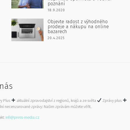
poznání
18.9.2020
Objevte radost z výhodného
prodeje a nákupu na online
bazarech
20.4.2025
nás
vy Plus
aktuální zpravodajství z regionů, krajů a ze světa
Zprávy plus
lní necenzurované zprávy: Našim zprávám můžete věřit.
akt:
infi@press-media.cz