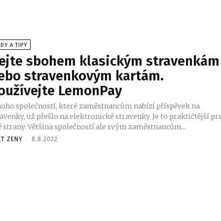
DY A TIPY
ejte sbohem klasickým stravenkám
ebo stravenkovým kartám.
oužívejte LemonPay
oho společností, které zaměstnancům nabízí příspěvek na
avenky, už přešlo na elektronické stravenky. Je to praktičtější pr
ě strany. Většina společností ale svým zaměstnancům...
ET ZENY
-
8.8.2022