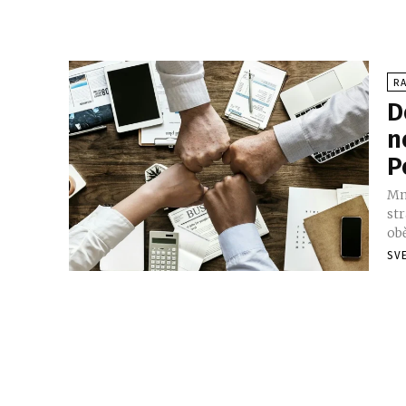
RA
D
n
P
Mn
str
ob
SV