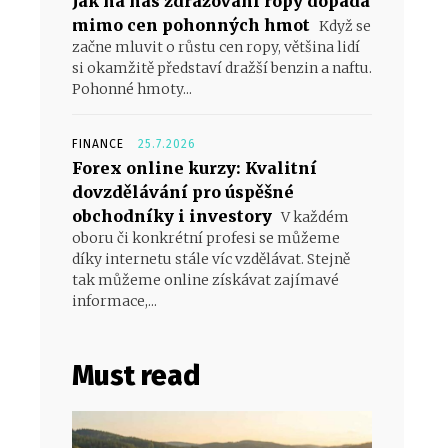
Jak na nás zdražování ropy dopadá
mimo cen pohonných hmot
Když se
začne mluvit o růstu cen ropy, většina lidí
si okamžitě představí dražší benzin a naftu.
Pohonné hmoty...
FINANCE
25.7.2026
Forex online kurzy: Kvalitní
dovzdělávání pro úspěšné
obchodníky i investory
V každém
oboru či konkrétní profesi se můžeme
díky internetu stále víc vzdělávat. Stejně
tak můžeme online získávat zajímavé
informace,...
Must read