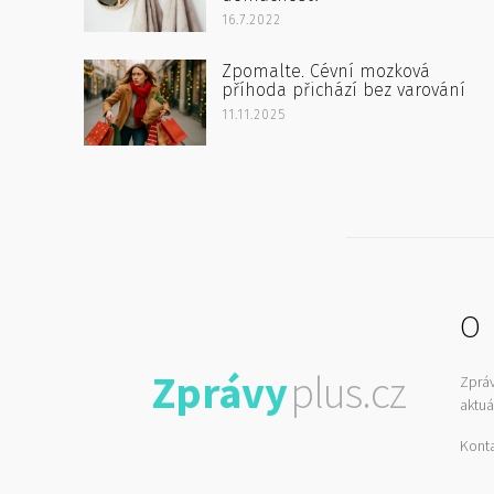
16.7.2022
Zpomalte. Cévní mozková
příhoda přichází bez varování
11.11.2025
O 
Zprávy
plus.cz
Zprá
aktuá
Kont