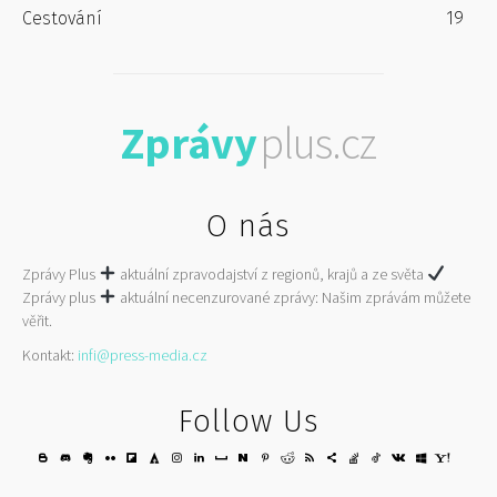
Cestování
19
Zprávy
plus.cz
O nás
Zprávy Plus
aktuální zpravodajství z regionů, krajů a ze světa
Zprávy plus
aktuální necenzurované zprávy: Našim zprávám můžete
věřit.
Kontakt:
infi@press-media.cz
Follow Us