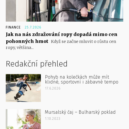
FINANCE
25.7.2026
Jak na nás zdražování ropy dopadá mimo cen
pohonných hmot
Když se začne mluvit o růstu cen
ropy, většina...
Redakční přehled
Pohyb na kolečkách může mít
klidné, sportovní i zábavné tempo
17.6.2026
Mursalský čaj – Bulharský poklad
1.10.2023