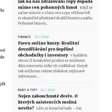
Jak na nás zdražování ropy dopadá
mimo cen pohonných hmot
Když se
ěle
začne mluvit o růstu cen ropy, většina lidí
si okamžitě představí dražší benzin a naftu.
Pohonné hmoty...
FINANCE
25.7.2026
Forex online kurzy: Kvalitní
dovzdělávání pro úspěšné
ové
obchodníky i investory
V každém
ude
oboru či konkrétní profesi se můžeme
díky internetu stále víc vzdělávat. Stejně
tak můžeme online získávat zajímavé
informace,...
pět
RADY A TIPY
24.7.2026
Nejen zabouchnuté dveře. O
kterých asistencích možná
nevíte?
Léto je konečně tady – čas