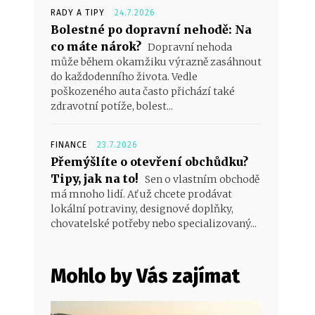
RADY A TIPY
24.7.2026
Bolestné po dopravní nehodě: Na
co máte nárok?
Dopravní nehoda
může během okamžiku výrazně zasáhnout
do každodenního života. Vedle
poškozeného auta často přichází také
zdravotní potíže, bolest...
FINANCE
23.7.2026
Přemýšlíte o otevření obchůdku?
Tipy, jak na to!
Sen o vlastním obchodě
má mnoho lidí. Ať už chcete prodávat
lokální potraviny, designové doplňky,
chovatelské potřeby nebo specializovaný...
Mohlo by Vás zajímat