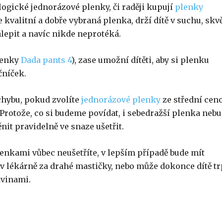
ologické jednorázové plenky, či raději kupují
plenky
 kvalitní a dobře vybraná plenka, drží dítě v suchu, skv
alepit a navíc nikde neprotéká.
plenky
Dada pants 4
), zase umožní dítěti, aby si plenku
čníček.
 chybu, pokud zvolíte
jednorázové plenky
ze střední cen
 Protože, co si budeme povídat, i sebedražší plenka neb
it pravidelně ve snaze ušetřit.
enkami vůbec neušetříte, v lepším případě bude mít
te v lékárně za drahé mastičky, nebo může dokonce dítě tr
dvinami.