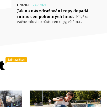
FINANCE
25.7.2026
Jak na nás zdražování ropy dopadá
mimo cen pohonných hmot
Když se
začne mluvit o růstu cen ropy, většina...
Zajímavé čtení
t