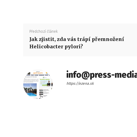
Předchozí článek
Jak zjistit, zda vás trápí přemnožení
Helicobacter pylori?
info@press-media
https://ezena.sk