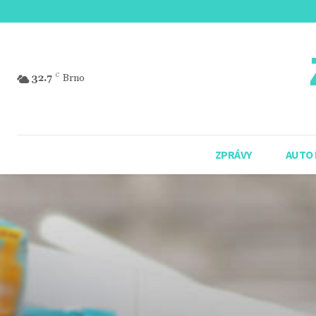
32.7
C
Brno
ZPRÁVY
AUTO