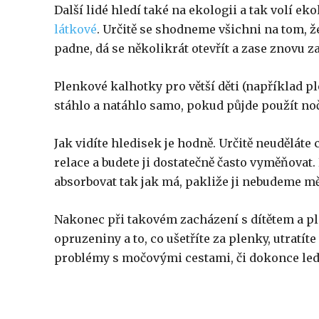
Další lidé hledí také na ekologii a tak volí ek
látkové
. Určitě se shodneme všichni na tom, že
padne, dá se několikrát otevřít a zase znovu z
Plenkové kalhotky pro větší děti (například 
stáhlo a natáhlo samo, pokud půjde použít no
Jak vidíte hledisek je hodně. Určitě neuděláte
relace a budete ji dostatečně často vyměňovat.
absorbovat tak jak má, pakliže ji nebudeme měn
Nakonec při takovém zacházení s dítětem a pl
opruzeniny a to, co ušetříte za plenky, utratí
problémy s močovými cestami, či dokonce le