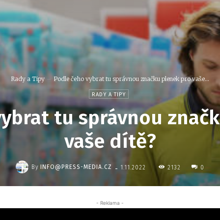
Rady a Tipy
Podle čeho vybrat tu správnou značku plenek pro vaše...
RADY A TIPY
vybrat tu správnou značk
vaše dítě?
-
By
INFO@PRESS-MEDIA.CZ
2132
1.11.2022
0
- Reklama -