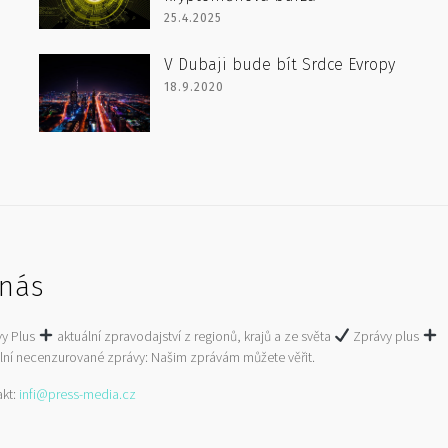
25.4.2025
V Dubaji bude bít Srdce Evropy
18.9.2020
nás
vy Plus
aktuální zpravodajství z regionů, krajů a ze světa
Zprávy plus
lní necenzurované zprávy: Našim zprávám můžete věřit.
akt:
infi@press-media.cz