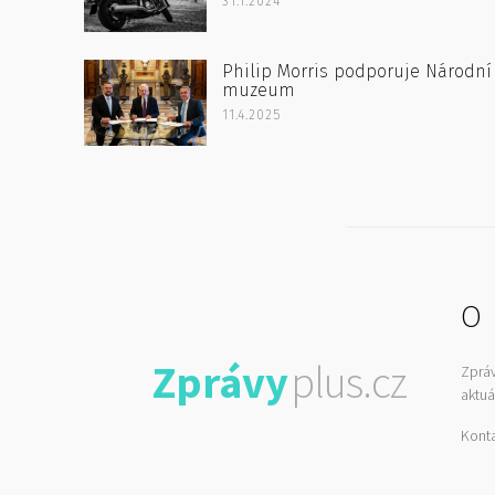
31.1.2024
Philip Morris podporuje Národní
muzeum
11.4.2025
O 
Zprávy
plus.cz
Zprá
aktuá
Kont