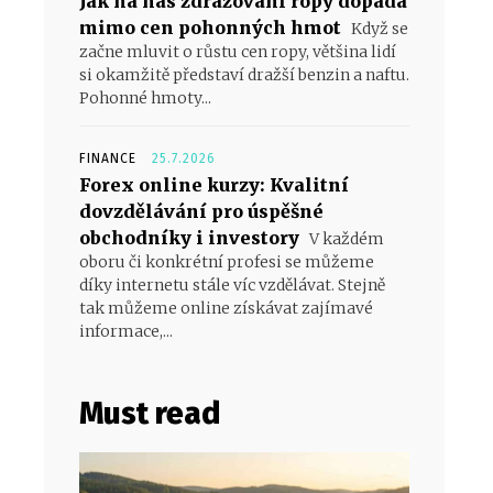
Jak na nás zdražování ropy dopadá
mimo cen pohonných hmot
Když se
začne mluvit o růstu cen ropy, většina lidí
si okamžitě představí dražší benzin a naftu.
Pohonné hmoty...
FINANCE
25.7.2026
Forex online kurzy: Kvalitní
dovzdělávání pro úspěšné
obchodníky i investory
V každém
oboru či konkrétní profesi se můžeme
díky internetu stále víc vzdělávat. Stejně
tak můžeme online získávat zajímavé
informace,...
Must read