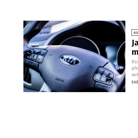
A
J
m
Kia
př
aut
SV