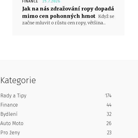
FINANCE
25.7.2026
Jak na nás zdražování ropy dopadá
mimo cen pohonných hmot
Když se
začne mluvit o růstu cen ropy, většina...
Kategorie
Rady a Tipy
174
Finance
44
Bydlení
32
Auto Moto
26
Pro ženy
23