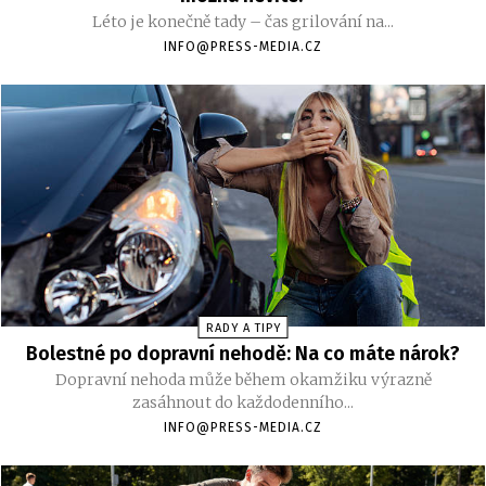
Léto je konečně tady – čas grilování na...
INFO@PRESS-MEDIA.CZ
RADY A TIPY
Bolestné po dopravní nehodě: Na co máte nárok?
Dopravní nehoda může během okamžiku výrazně
zasáhnout do každodenního...
INFO@PRESS-MEDIA.CZ