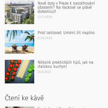
Nové byty v Praze k nastěhování
obratem? Na Vackově se právě
dokončují!
23.11.2020
Proč cestovat: Umění žít naplno
21.10.2025
Několik praktických tipů, jak na
italskou kuchyni
24.5.2023
Čtení ke kávě