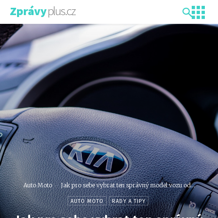
plus.cz
Zprávy
Auto Moto
Jak pro sebe vybrat ten správný model vozu od...
AUTO MOTO
RADY A TIPY