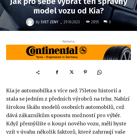
Jak pro sebe vybrat ten správný
model vozu od Kia?
-
By
SVET ZENY
2855
29.10.2023
0
- Reklama -
Kia je automobilka s více než 75letou historií a
stala se jedním z předních výrobců na trhu. Nabízí
širokou škálu modelů osobních automobilů, což
dává zákazníkům spoustu možností pro výběr.
Když přemýšlíte o koupi nového vozu, měli byste
vzít v úvahu několik faktorů, které zahrnují vaše