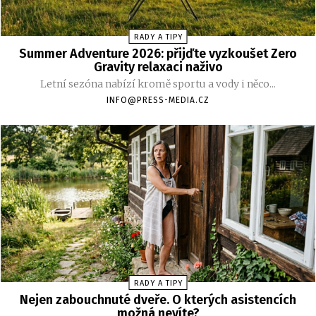
RADY A TIPY
Summer Adventure 2026: přijďte vyzkoušet Zero
Gravity relaxaci naživo
Letní sezóna nabízí kromě sportu a vody i něco...
INFO@PRESS-MEDIA.CZ
RADY A TIPY
Nejen zabouchnuté dveře. O kterých asistencích
možná nevíte?