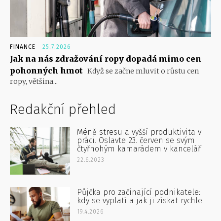
FINANCE
25.7.2026
Jak na nás zdražování ropy dopadá mimo cen
pohonných hmot
Když se začne mluvit o růstu cen
ropy, většina...
Redakční přehled
Méně stresu a vyšší produktivita v
práci. Oslavte 23. červen se svým
čtyřnohým kamarádem v kanceláři
22.6.2023
Půjčka pro začínající podnikatele:
kdy se vyplatí a jak ji získat rychle
19.4.2026