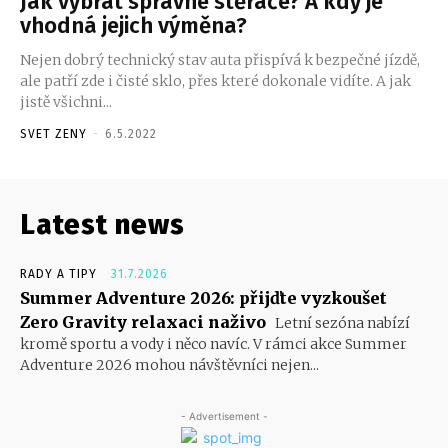
Jak vybrat správné stěrače? A kdy je
vhodná jejich výměna?
Nejen dobrý technický stav auta přispívá k bezpečné jízdě,
ale patří zde i čisté sklo, přes které dokonale vidíte. A jak
jistě všichni...
SVET ZENY
-
6.5.2022
Latest news
RADY A TIPY
31.7.2026
Summer Adventure 2026: přijďte vyzkoušet
Zero Gravity relaxaci naživo
Letní sezóna nabízí
kromě sportu a vody i něco navíc. V rámci akce Summer
Adventure 2026 mohou návštěvníci nejen...
- Advertisement -