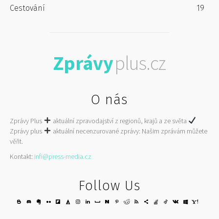
Cestování
19
Zprávy
plus.cz
O nás
Zprávy Plus
aktuální zpravodajství z regionů, krajů a ze světa
Zprávy plus
aktuální necenzurované zprávy: Našim zprávám můžete
věřit.
Kontakt:
infi@press-media.cz
Follow Us