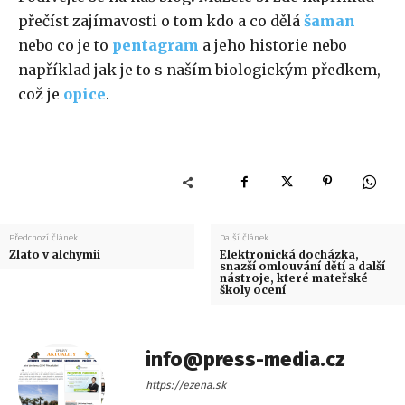
přečíst zajímavosti o tom kdo a co dělá
šaman
nebo co je to
pentagram
a jeho historie nebo
například jak je to s naším biologickým předkem,
což je
opice
.
Předchozí článek
Další článek
Zlato v alchymii
Elektronická docházka,
snazší omlouvání dětí a další
nástroje, které mateřské
školy ocení
info@press-media.cz
https://ezena.sk