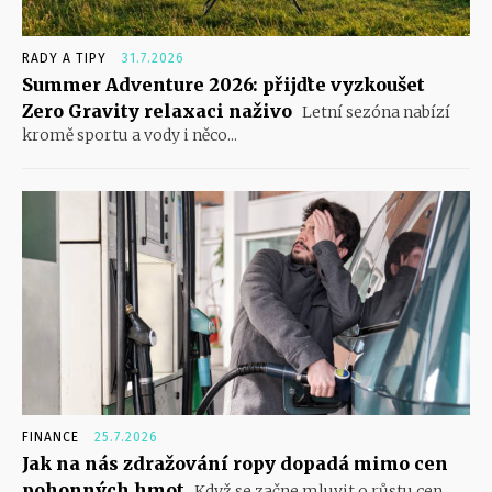
RADY A TIPY
31.7.2026
Summer Adventure 2026: přijďte vyzkoušet
Zero Gravity relaxaci naživo
Letní sezóna nabízí
kromě sportu a vody i něco...
FINANCE
25.7.2026
Jak na nás zdražování ropy dopadá mimo cen
pohonných hmot
Když se začne mluvit o růstu cen