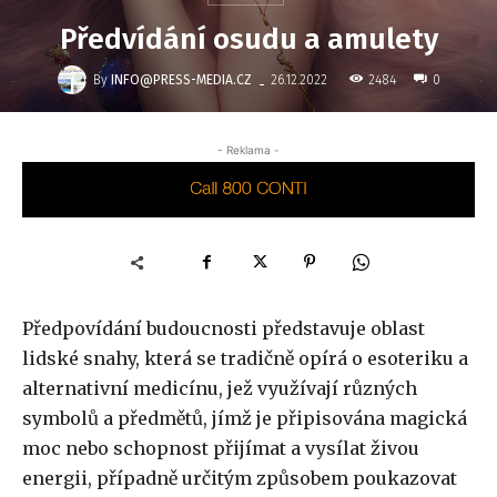
Předvídání osudu a amulety
-
By
INFO@PRESS-MEDIA.CZ
2484
26.12.2022
0
- Reklama -
Předpovídání budoucnosti představuje oblast
lidské snahy, která se tradičně opírá o esoteriku a
alternativní medicínu, jež využívají různých
symbolů a předmětů, jímž je připisována magická
moc nebo schopnost přijímat a vysílat živou
energii, případně určitým způsobem poukazovat