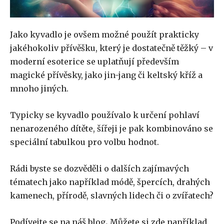
Jako kyvadlo je ovšem možné použít prakticky
jakéhokoliv přívěšku, který je dostatečně těžký – v
moderní esoterice se uplatňují především
magické přívěsky, jako jin-jang či keltský kříž a
mnoho jiných.
Typicky se kyvadlo používalo k určení pohlaví
nenarozeného dítěte, šířeji je pak kombinováno se
speciální tabulkou pro volbu hodnot.
Rádi byste se dozvěděli o dalších zajímavých
tématech jako například módě, špercích, drahých
kamenech, přírodě, slavných lidech či o zvířatech?
Podívejte se na náš
blog
.
Můžete si zde například