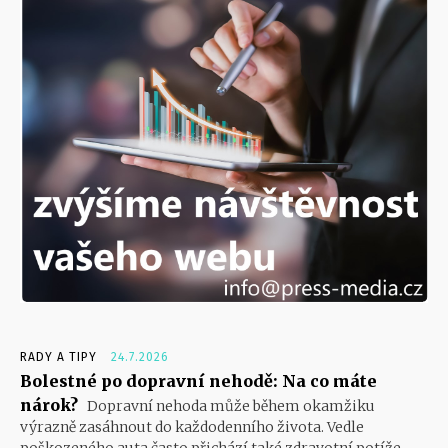
RADY A TIPY
24.7.2026
Bolestné po dopravní nehodě: Na co máte
nárok?
Dopravní nehoda může během okamžiku
výrazně zasáhnout do každodenního života. Vedle
poškozeného auta často přichází také zdravotní potíže,