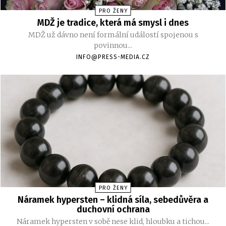
PRO ŽENY
MDŽ je tradice, která má smysl i dnes
MDŽ už dávno není formální událostí spojenou s
povinnou...
INFO@PRESS-MEDIA.CZ
PRO ŽENY
Náramek hypersten – klidná síla, sebedůvěra a
duchovní ochrana
Náramek hypersten v sobě nese klid, hloubku a tichou...