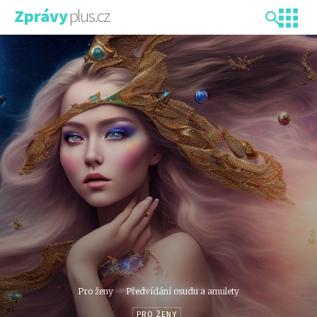
plus.cz
Zprávy
Pro ženy
Předvídání osudu a amulety
PRO ŽENY