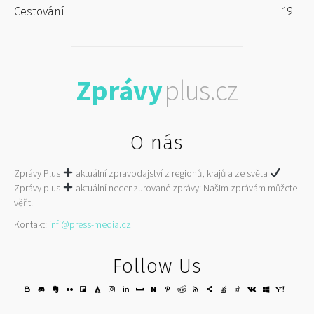
Cestování
19
Zprávy
plus.cz
O nás
Zprávy Plus
aktuální zpravodajství z regionů, krajů a ze světa
Zprávy plus
aktuální necenzurované zprávy: Našim zprávám můžete
věřit.
Kontakt:
infi@press-media.cz
Follow Us