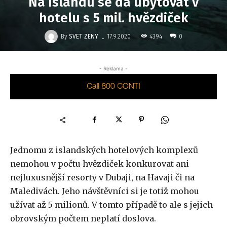
Na Islandu se dá ubytovat v
hotelu s 5 mil. hvězdiček
-
By
SVET ZENY
4394
17.9.2020
0
- Reklama -
Jednomu z islandských hotelových komplexů
nemohou v počtu hvězdiček konkurovat ani
nejluxusnější resorty v Dubaji, na Havaji či na
Maledivách. Jeho návštěvníci si je totiž mohou
užívat až 5 milionů. V tomto případě to ale s jejich
obrovským počtem neplatí doslova.