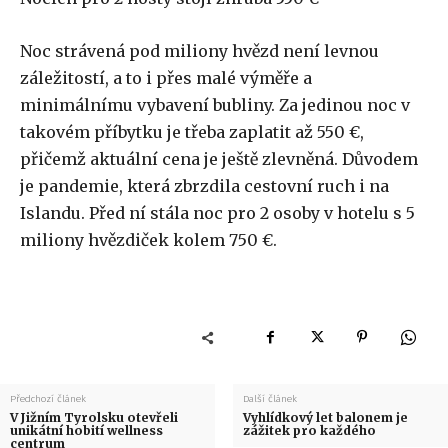
Noc strávená pod miliony hvězd není levnou
záležitostí, a to i přes malé výměře a
minimálnímu vybavení bubliny. Za jedinou noc v
takovém příbytku je třeba zaplatit až 550 €,
přičemž aktuální cena je ještě zlevněná. Důvodem
je pandemie, která zbrzdila cestovní ruch i na
Islandu. Před ní stála noc pro 2 osoby v hotelu s 5
miliony hvězdiček kolem 750 €.
Předchozí článek
Další článek
V Jižním Tyrolsku otevřeli
Vyhlídkový let balonem je
unikátní hobití wellness
zážitek pro každého
centrum