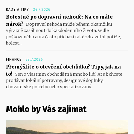
RADY A TIPY
24.7.2026
Bolestné po dopravní nehodě: Na co máte
nárok?
Dopravní nehoda může během okamžiku
výrazně zasáhnout do každodenního života. Vedle
poškozeného auta často přichází také zdravotní potíže,
bolest...
FINANCE
23.7.2026
Přemýšlíte o otevření obchůdku? Tipy, jak na
to!
Sen o vlastním obchodě má mnoho lidí. Ať už chcete
prodávat lokální potraviny, designové doplňky,
chovatelské potřeby nebo specializovaný...
Mohlo by Vás zajímat