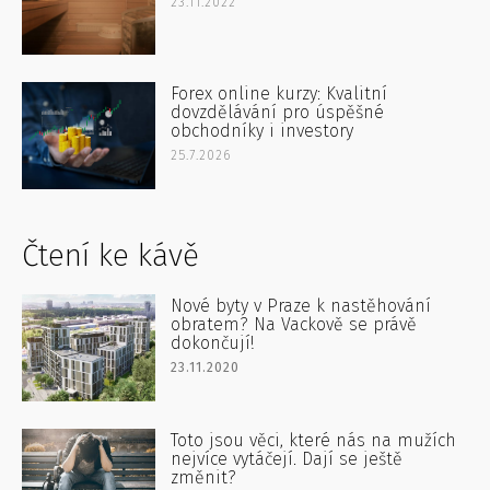
23.11.2022
Forex online kurzy: Kvalitní
dovzdělávání pro úspěšné
obchodníky i investory
25.7.2026
Čtení ke kávě
Nové byty v Praze k nastěhování
obratem? Na Vackově se právě
dokončují!
23.11.2020
Toto jsou věci, které nás na mužích
nejvíce vytáčejí. Dají se ještě
změnit?