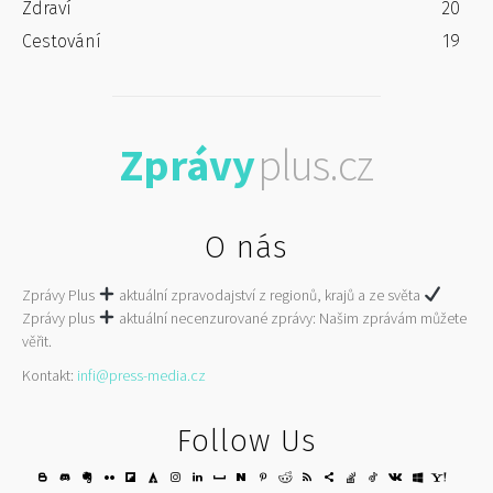
Zdraví
20
Cestování
19
Zprávy
plus.cz
O nás
Zprávy Plus
aktuální zpravodajství z regionů, krajů a ze světa
Zprávy plus
aktuální necenzurované zprávy: Našim zprávám můžete
věřit.
Kontakt:
infi@press-media.cz
Follow Us