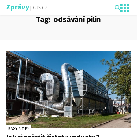
plus.cz
Zprávy
Tag:
odsávání pilin
RADY A TIPY