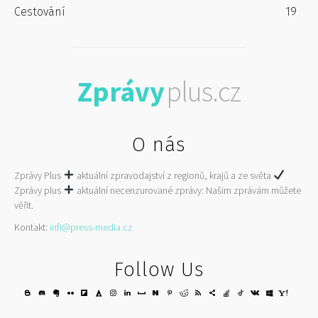
Cestování
19
Zprávy
plus.cz
O nás
Zprávy Plus
aktuální zpravodajství z regionů, krajů a ze světa
Zprávy plus
aktuální necenzurované zprávy: Našim zprávám můžete
věřit.
Kontakt:
infi@press-media.cz
Follow Us