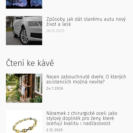
Způsoby, jak dát starému autu nový
život a lesk
28.10.2025
Čtení ke kávě
Nejen zabouchnuté dveře. O kterých
asistencích možná nevíte?
24.7.2026
Náramek z chirurgické oceli jako
stylový doplněk pro ženy, které
oceňují kvalitu i nadčasovost
2.12.2025