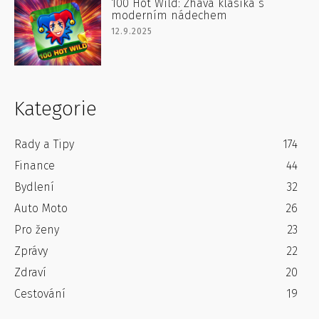
100 Hot Wild: Žhavá klasika s
moderním nádechem
12.9.2025
Kategorie
Rady a Tipy
174
Finance
44
Bydlení
32
Auto Moto
26
Pro ženy
23
Zprávy
22
Zdraví
20
Cestování
19