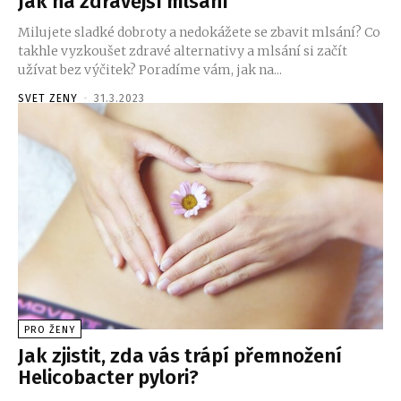
Jak na zdravější mlsání
Milujete sladké dobroty a nedokážete se zbavit mlsání? Co
takhle vyzkoušet zdravé alternativy a mlsání si začít
užívat bez výčitek? Poradíme vám, jak na...
SVET ZENY
-
31.3.2023
PRO ŽENY
Jak zjistit, zda vás trápí přemnožení
Helicobacter pylori?