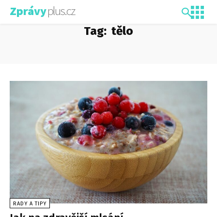
plus.cz
Zprávy
Tag:
tělo
RADY A TIPY