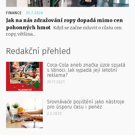
FINANCE
25.7.2026
Jak na nás zdražování ropy dopadá mimo cen
pohonných hmot
Když se začne mluvit o růstu cen
ropy, většina...
Redakční přehled
Coca-Cola aneb značka úzce spjatá
s Vánoci. Jak vypadá její letošní
reklama?
29.11.2021
Srovnávače pojištění jako nástroje
pro úsporu času i peněz
2.3.2025