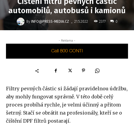
Čištění filtrů pevných částic
automobilů, autobusů i kamionů
-
By
INFO@PRESS-MEDIA.CZ
2377
21.5.2022
0
- Reklama -
Filtry pevných částic si žádají pravidelnou údržbu,
aby mohly fungovat správně. V této době celý
proces probíhá rychle, je velmi účinný a přitom
šetrný. Stačí se obrátit na profesionály, kteří se o
čištění DPF filtrů postarají.