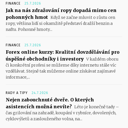
FINANCE
25.7.2026
Jak na nás zdražování ropy dopadá mimo cen
pohonných hmot
Když se začne mluvit o růstu cen
ropy, většina lidí si okamžitě představí dražší benzin a
naftu. Pohonné hmoty...
FINANCE
25.7.2026
Forex online kurzy: Kvalitní dovzdělávání pro
úspěšné obchodníky i investory
V každém oboru
či konkrétní profesi se můžeme díky internetu stále víc
vzdělávat. Stejně tak můžeme online získávat zajímavé
informace,...
RADY A TIPY
24.7.2026
Nejen zabouchnuté dveře. O kterých
asistencích možná nevíte?
Léto je konečně tady –
čas grilování na zahradě, koupání v rybníce, dovolených,
cyklovýletů a zaslouženého volna, na...