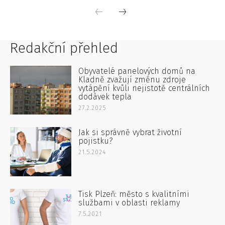
Redakční přehled
Obyvatelé panelových domů na
Kladně zvažují změnu zdroje
vytápění kvůli nejistotě centrálních
dodávek tepla
27.2.2025
Jak si správně vybrat životní
pojistku?
21.5.2024
Tisk Plzeň: město s kvalitními
službami v oblasti reklamy
7.5.2021