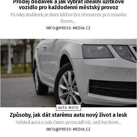
Prodej dodávek a jak vybrat ideální užitkové
vozidlo pro každodenní městský provoz
Prodej dodávek je dnes klíčovým tématem pro mnoho
firem,...
INFO@PRESS-MEDIA.CZ
AUTO MOTO
Způsoby, jak dát starému autu nový život a lesk
Vzhled auta o nás často prozradí víc, než bychom...
INFO@PRESS-MEDIA.CZ