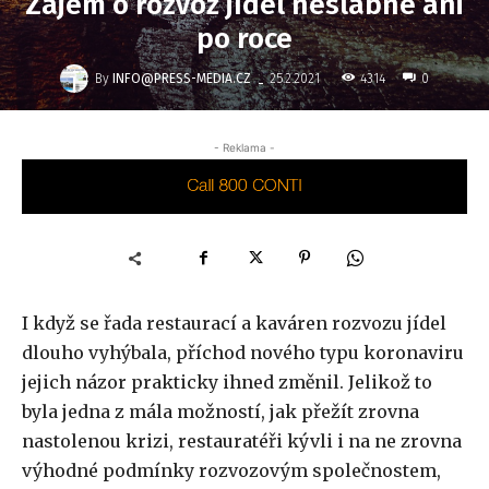
Zájem o rozvoz jídel neslábne ani
po roce
-
By
INFO@PRESS-MEDIA.CZ
4314
25.2.2021
0
- Reklama -
I když se řada restaurací a kaváren rozvozu jídel
dlouho vyhýbala, příchod nového typu koronaviru
jejich názor prakticky ihned změnil. Jelikož to
byla jedna z mála možností, jak přežít zrovna
nastolenou krizi, restauratéři kývli i na ne zrovna
výhodné podmínky rozvozovým společnostem,