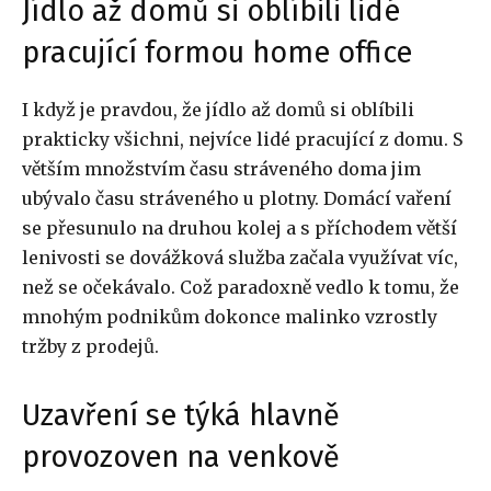
Jídlo až domů si oblíbili lidé
pracující formou home office
I když je pravdou, že jídlo až domů si oblíbili
prakticky všichni, nejvíce lidé pracující z domu. S
větším množstvím času stráveného doma jim
ubývalo času stráveného u plotny. Domácí vaření
se přesunulo na druhou kolej a s příchodem větší
lenivosti se dovážková služba začala využívat víc,
než se očekávalo. Což paradoxně vedlo k tomu, že
mnohým podnikům dokonce malinko vzrostly
tržby z prodejů.
Uzavření se týká hlavně
provozoven na venkově