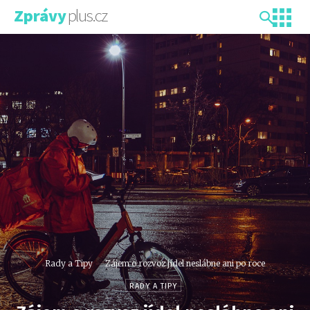
plus.cz
Zprávy
Rady a Tipy
Zájem o rozvoz jídel neslábne ani po roce
RADY A TIPY