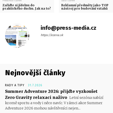
Předchozí článek
Další článek
Zařiďte si jídelnu do
Reklamní předměty jako TOP
praktického duchu. Jak na to?
nástroj pro budování vztahů
info@press-media.cz
https://ezena.sk
Nejnovější články
RADY A TIPY
31.7.2026
Summer Adventure 2026: přijďte vyzkoušet
Zero Gravity relaxaci naživo
Letní sezóna nabízí
kromě sportu a vody i něco navíc. V rámci akce Summer
Adventure 2026 mohou návštěvníci nejen...