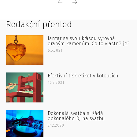
Redakční přehled
Jantar se svou krásou vyrovná
drahým kamenům: Co to vlastně je?
6.5.2021
Efektivní tisk etiket v kotoučích
16.2.2021
Dokonalá svatba si žádá
dokonalého DJ na svatbu
8.12.2020