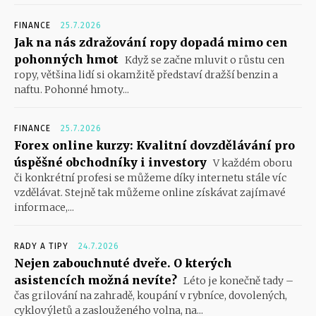
FINANCE
25.7.2026
Jak na nás zdražování ropy dopadá mimo cen
pohonných hmot
Když se začne mluvit o růstu cen
ropy, většina lidí si okamžitě představí dražší benzin a
naftu. Pohonné hmoty...
FINANCE
25.7.2026
Forex online kurzy: Kvalitní dovzdělávání pro
úspěšné obchodníky i investory
V každém oboru
či konkrétní profesi se můžeme díky internetu stále víc
vzdělávat. Stejně tak můžeme online získávat zajímavé
informace,...
RADY A TIPY
24.7.2026
Nejen zabouchnuté dveře. O kterých
asistencích možná nevíte?
Léto je konečně tady –
čas grilování na zahradě, koupání v rybníce, dovolených,
cyklovýletů a zaslouženého volna, na...