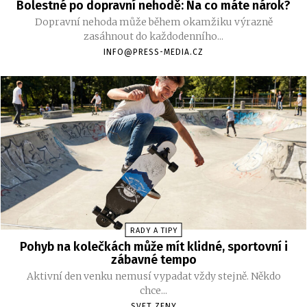
Bolestné po dopravní nehodě: Na co máte nárok?
Dopravní nehoda může během okamžiku výrazně
zasáhnout do každodenního...
INFO@PRESS-MEDIA.CZ
RADY A TIPY
Pohyb na kolečkách může mít klidné, sportovní i
zábavné tempo
Aktivní den venku nemusí vypadat vždy stejně. Někdo
chce...
SVET ZENY