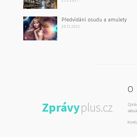
25.2.2021
Předvídání osudu a amulety
26.12.2022
O 
Zprávy
plus.cz
Zprá
aktuá
Kont