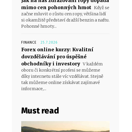
Jak na nás zdražování ropy dopadá
mimo cen pohonných hmot
Když se
začne mluvit o růstu cen ropy, většina lidí
si okamžitě představí dražší benzin a naftu.
Pohonné hmoty...
FINANCE
25.7.2026
Forex online kurzy: Kvalitní
dovzdělávání pro úspěšné
obchodníky i investory
V každém
oboru či konkrétní profesi se můžeme
díky internetu stále víc vzdělávat. Stejně
tak můžeme online získávat zajímavé
informace,...
Must read