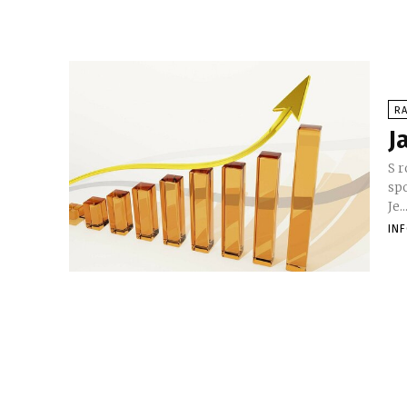
RA
J
S r
spo
Je..
IN