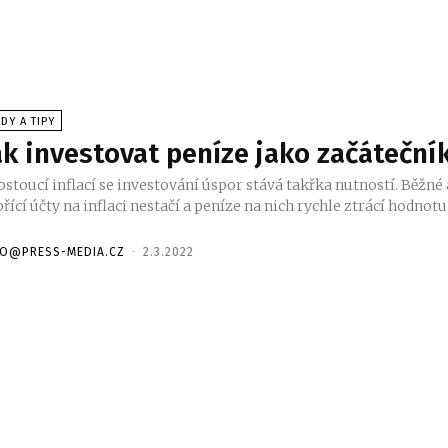
DY A TIPY
ak investovat peníze jako začáteční
ostoucí inflací se investování úspor stává takřka nutností. Běžné 
řící účty na inflaci nestačí a peníze na nich rychle ztrácí hodnotu
.
FO@PRESS-MEDIA.CZ
-
2.3.2022