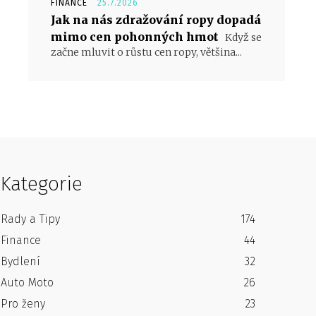
FINANCE
25.7.2026
Jak na nás zdražování ropy dopadá
mimo cen pohonných hmot
Když se
začne mluvit o růstu cen ropy, většina...
Kategorie
Rady a Tipy
174
Finance
44
Bydlení
32
Auto Moto
26
Pro ženy
23