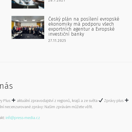
28.7.2021
Český plán na posílení evropské
ekonomiky má podporu všech
exportních agentur a Evropské
investiční banky
27.11.2025
nás
vy Plus
aktuální zpravodajství z regionů, krajů a ze světa
Zprávy plus
lní necenzurované zprávy: Našim zprávám můžete věřit.
akt:
infi@press-media.cz