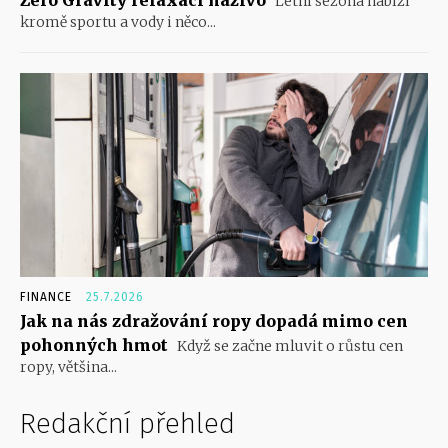
Zero Gravity relaxaci naživo
Letní sezóna nabízí
kromě sportu a vody i něco...
FINANCE
25.7.2026
Jak na nás zdražování ropy dopadá mimo cen
pohonných hmot
Když se začne mluvit o růstu cen
ropy, většina...
Redakční přehled