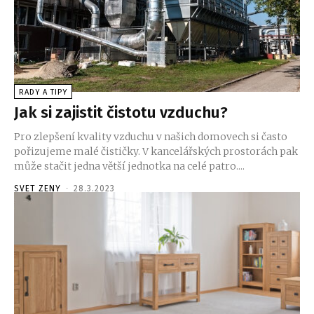
RADY A TIPY
Jak si zajistit čistotu vzduchu?
Pro zlepšení kvality vzduchu v našich domovech si často
pořizujeme malé čističky. V kancelářských prostorách pak
může stačit jedna větší jednotka na celé patro....
SVET ZENY
-
28.3.2023