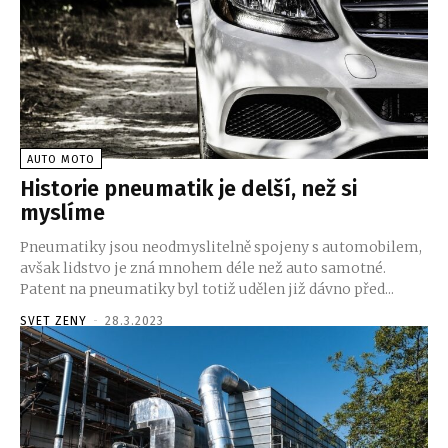
AUTO MOTO
Historie pneumatik je delší, než si
myslíme
Pneumatiky jsou neodmyslitelně spojeny s automobilem,
avšak lidstvo je zná mnohem déle než auto samotné.
Patent na pneumatiky byl totiž udělen již dávno před...
SVET ZENY
-
28.3.2023