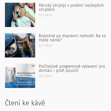
Pánský striptýz v podání nejlepších
striptérů
17.3.2025
Bolestné po dopravní nehodě: Na co
máte nárok?
24.7.2026
Počítačové programové vybavení pro
domácí i profi použití
25.7.2021
Čtení ke kávě