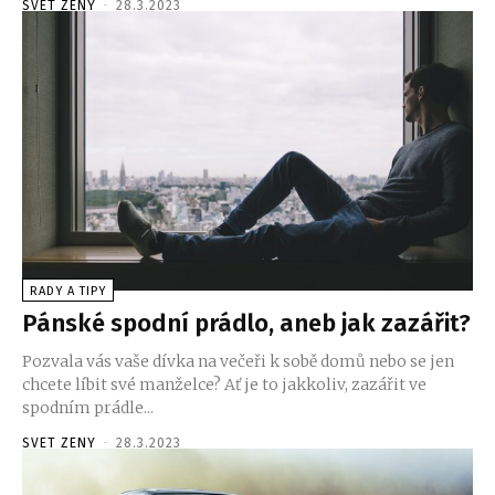
SVET ZENY
-
28.3.2023
RADY A TIPY
Pánské spodní prádlo, aneb jak zazářit?
Pozvala vás vaše dívka na večeři k sobě domů nebo se jen
chcete líbit své manželce? Ať je to jakkoliv, zazářit ve
spodním prádle...
SVET ZENY
-
28.3.2023