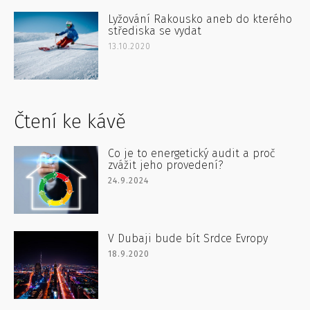
Lyžování Rakousko aneb do kterého
střediska se vydat
13.10.2020
Čtení ke kávě
Co je to energetický audit a proč
zvážit jeho provedení?
24.9.2024
V Dubaji bude bít Srdce Evropy
18.9.2020