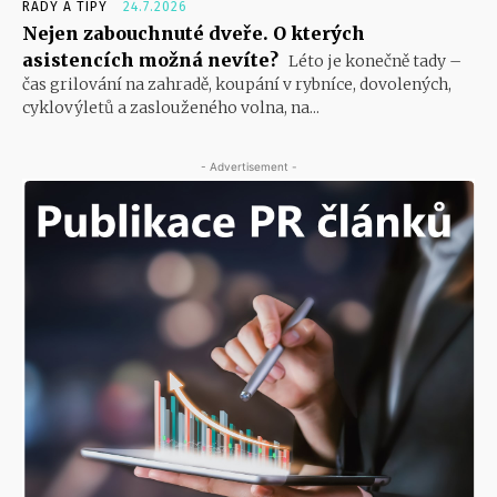
RADY A TIPY
24.7.2026
Nejen zabouchnuté dveře. O kterých
asistencích možná nevíte?
Léto je konečně tady –
čas grilování na zahradě, koupání v rybníce, dovolených,
cyklovýletů a zaslouženého volna, na...
- Advertisement -