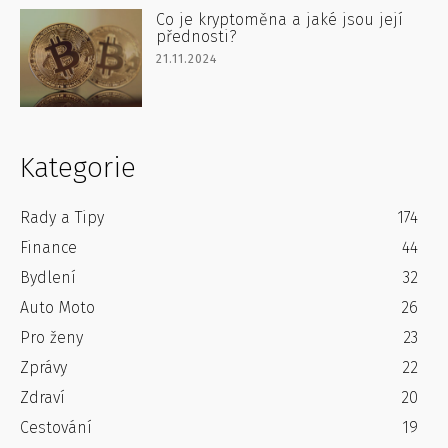
Co je kryptoměna a jaké jsou její
přednosti?
21.11.2024
Kategorie
Rady a Tipy
174
Finance
44
Bydlení
32
Auto Moto
26
Pro ženy
23
Zprávy
22
Zdraví
20
Cestování
19