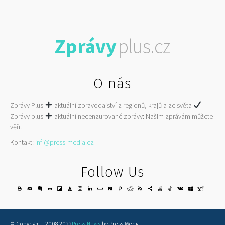
Zprávy
plus.cz
O nás
Zprávy Plus
aktuální zpravodajství z regionů, krajů a ze světa
Zprávy plus
aktuální necenzurované zprávy: Našim zprávám můžete
věřit.
Kontakt:
infi@press-media.cz
Follow Us
© Copyright - 2008-2022
Press News
by Press Media