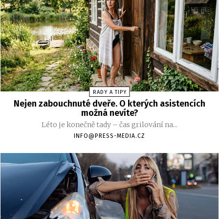
RADY A TIPY
Nejen zabouchnuté dveře. O kterých asistencích
možná nevíte?
Léto je konečně tady – čas grilování na...
INFO@PRESS-MEDIA.CZ