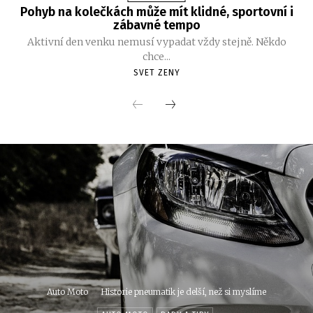
Pohyb na kolečkách může mít klidné, sportovní i
zábavné tempo
Aktivní den venku nemusí vypadat vždy stejně. Někdo
chce...
SVET ZENY