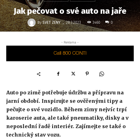
Jak pečovat o své auto na jaře
-
By
SVET ZENY
3460
28.3.2023
0
- Reklama -
Auto po zimě potřebuje údržbu a přípravu na
jarní období. Inspirujte se ověřenými tipy a
pečujte o své vozidlo. Během zimy nejvíc trpí
karoserie auta, ale také pneumatiky, disky a v
neposlední řadě interiér. Zajímejte se také o
technický stav vozu.