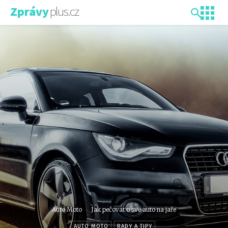
plus.cz
Zprávy
Auto Moto
Jak pečovat o své auto na jaře
AUTO MOTO
RADY A TIPY