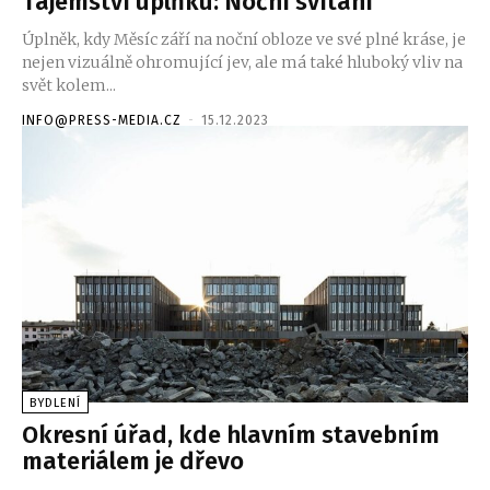
Tajemství úplňku: Noční svítání
Úplněk, kdy Měsíc září na noční obloze ve své plné kráse, je
nejen vizuálně ohromující jev, ale má také hluboký vliv na
svět kolem...
INFO@PRESS-MEDIA.CZ
-
15.12.2023
BYDLENÍ
Okresní úřad, kde hlavním stavebním
materiálem je dřevo