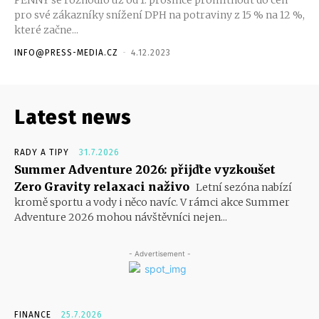
PENNY se rozhodlo už od 1. prosince promítnout do cen
pro své zákazníky snížení DPH na potraviny z 15 % na 12 %,
které začne...
INFO@PRESS-MEDIA.CZ
-
4.12.2023
Latest news
RADY A TIPY
31.7.2026
Summer Adventure 2026: přijďte vyzkoušet
Zero Gravity relaxaci naživo
Letní sezóna nabízí
kromě sportu a vody i něco navíc. V rámci akce Summer
Adventure 2026 mohou návštěvníci nejen...
- Advertisement -
FINANCE
25.7.2026